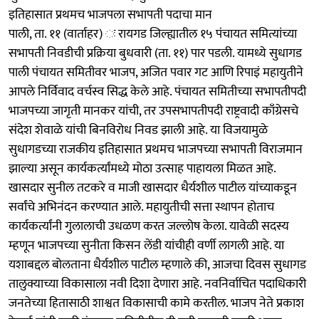
इतिहासात प्रथमच भाजपला सभापती पदाचा मान
पाली, ता. ११ (वार्ताहर) ः रायगड जिल्ह्यातील १५ पंचायत समित्यांच्या
सभापती निवडीची प्रक्रिया बुधवारी (ता. ११) पार पडली. यामध्ये सुधागड
पाली पंचायत समितीवर भाजप, अजित पवार गट आणि रिपाइं महायुतीने
आपले निर्विवाद वर्चस्व सिद्ध केले आहे. पंचायत समितीच्या सभापतीपदी
भाजपच्या जागृती मानकर यांची, तर उपसभापतीपदी राष्ट्रवादी काँग्रेसचे
संदेश शेवाळे यांची बिनविरोध निवड झाली आहे. या विजयामुळे
सुधागडच्या राजकीय इतिहासात प्रथमच भाजपच्या सभापती विराजमान
झाल्या असून कार्यकर्त्यांमध्ये मोठा उत्साह पाहायला मिळत आहे.
खासदार सुनील तटकरे व माजी खासदार धैर्यशील पाटील यांच्याकडून
सर्वांचे अभिनंदन करण्यात आले. महायुतीची सत्ता स्थापन होताच
कार्यकर्त्यांनी गुलालाची उधळण करत जल्लोष केला. यावेळी सदस्य
म्हणून भाजपच्या सुनीता किसन लेंडी यांचीही वर्णी लागली आहे. या
यशाबद्दल बोलताना धैर्यशील पाटील म्हणाले की, आजचा दिवस सुधागड
तालुक्याच्या विकासाला नवी दिशा देणारा आहे. नवनिर्वाचित पदाधिकारी
जनतेच्या हितासाठी शाश्वत विकासाची कामे करतील. भाजप नेते प्रकाश