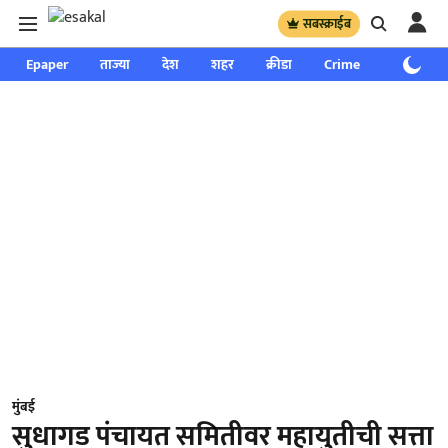
सबस्क्राईब
Epaper
ताज्या
देश
शहर
क्रीडा
Crime
साप्ताहिक
मुंबई
सुधागड पंचायत समितीवर महायुतीची सत्ता