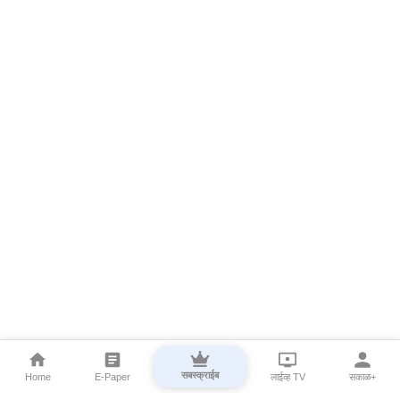
सबस्क्राईब
Home
E-Paper
लाईव्ह TV
सकाळ+