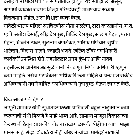
देसाई यांनी पाली पंचायत समितीतील ही युती यशस्वी झाली असून,
आगामी काळात रायगड जिल्हा परिषदेवरही भाजपचाच अध्यक्ष
विराजमान होईल, असा विश्वास व्यक्त केला.
यावेळी भाजप महिला सरचिटणीस गीता पालरेचा, दादा कारखानीस, ग.रा.
म्हात्रे, सतीश देसाई, रवींद्र देशमुख, मिलिंद देशमुख, आलाप मेहता, पराग
मेहता, श्रीकांत ठोंबरे, सुलतान बेणसेकर, आरिफ मणियार, सुधीर
भालेराव, विलास पालवे, रुपाली भणगे, ललित ठोंबरे पदाधिकारी
कार्यकर्ते उपस्थित होते. तहसीलदार उत्तम कुंभार आणि नायब
तहसीलदार ज्ञानेश्वर अडसुळे यांनी निवडणूक निर्णय अधिकारी म्हणून
काम पाहिले. तसेच गटविकास अधिकारी लता मोहिते व अन्य प्रशासकीय
अधिकाऱ्यांनी नवनिर्वाचित पदाधिकाऱ्यांचे पुष्पगुच्छ देऊन स्वागत केले.
विकासाला गती देणार
जागृती मानकर यांनी सुधागडसारख्या आदिवासी बहुल तालुक्यात काम
करण्याची संधी मिळणे हे माझे भाग्य आहे. सामान्य माणूस विकासाच्या
केंद्रस्थानी ठेवून शासकीय योजना तळागाळापर्यंत पोहोचवण्याचा माझा
मानस आहे. संदेश शेवाळे यांनीही वरिष्ठ नेत्यांच्या मार्गदर्शनाखाली