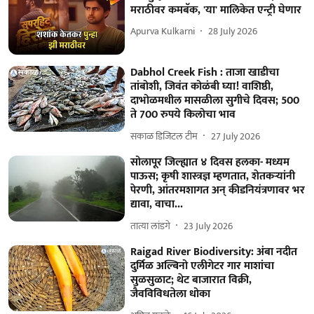
मराठीवर कमबॅक, 'या' मालिकेत एन्ट्री घेणार
Apurva Kulkarni
28 July 2026
Dabhol Creek Fish : ताजा खाडीचा
तांबोशी, जिवंत कोळंबी घ्या! वाशिष्ठी,
दाभोळमधील मासळीला सुगीचे दिवस; 500
ते 700 रुपये किलोचा भाव
सकाळ डिजिटल टीम
27 July 2026
सोलापूर जिल्ह्यात ४ दिवस हलका- मध्यम
पाऊस; कृषी शास्त्रज्ञ म्हणतात, शेतकऱ्यांनी
पेरणी, आंतरमशागत अन् कीडनियंत्रणावर भर
द्यावा, वाचा...
तात्या लांडगे
23 July 2026
Raigad River Biodiversity: अंबा नदीत
दुर्मिळ अल्बिनो एलीगेटर गार माशांचा
सुळसुळाट; थेट बाजारात विक्री,
जैवविविधतेला धोका