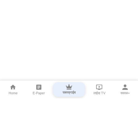
सबस्क्राईब
Home
E-Paper
लाईव्ह TV
सकाळ+