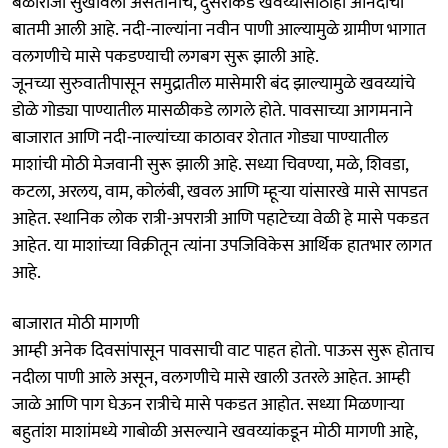
बळीराजा सुखावला असतानाच, दुसरीकडे खवय्यांसाठीही आनंदाची
बातमी आली आहे. नदी-नाल्यांना नवीन पाणी आल्यामुळे ग्रामीण भागात
वलगणीचे मासे पकडण्याची लगबग सुरू झाली आहे.
जूनच्या सुरुवातीपासून समुद्रातील मासेमारी बंद झाल्यामुळे खवय्यांचे
डोळे गोड्या पाण्यातील मासळीकडे लागले होते. पावसाच्या आगमनाने
बाजारात आणि नदी-नाल्यांच्या काठावर शेतात गोड्या पाण्यातील
माशांची मोठी मेजवानी सुरू झाली आहे. सध्या चिवण्या, मळे, शिवडा,
कटला, अरलय, वाम, कोलंबी, खवल आणि म्हूऱ्या यांसारखे मासे सापडत
आहेत. स्थानिक लोक रात्री-अपरात्री आणि पहाटेच्या वेळी हे मासे पकडत
आहेत. या माशांच्या विक्रीतून त्यांना उपजिविकेस आर्थिक हातभार लागत
आहे.
बाजारात मोठी मागणी
आम्ही अनेक दिवसांपासून पावसाची वाट पाहत होतो. पाऊस सुरू होताच
नदीला पाणी आले असून, वलगणीचे मासे खाली उतरले आहेत. आम्ही
जाळे आणि पाग घेऊन रात्रीचे मासे पकडत आहोत. सध्या मिळणाऱ्या
बहुतांश माशांमध्ये गाबोळी असल्याने खवय्यांकडून मोठी मागणी आहे,