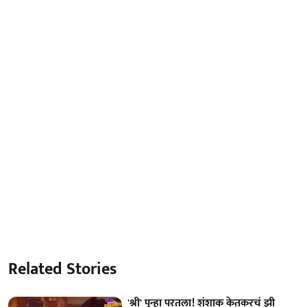
Related Stories
'श्री' पुन्हा परतला! शंशाक केतकरचं झी