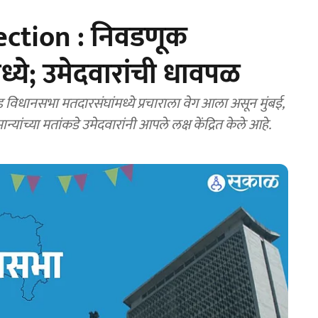
ction : निवडणूक
ध्ये; उमेदवारांची धावपळ
ानसभा मतदारसंघांमध्ये प्रचाराला वेग आला असून मुंबई,
ांच्या मतांकडे उमेदवारांनी आपले लक्ष केंद्रित केले आहे.