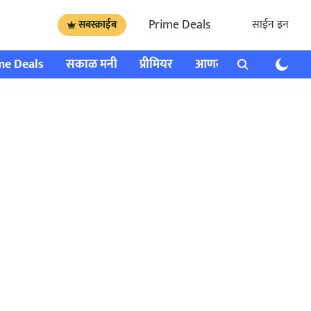
Prime Deals
साईन इन
सबस्क्राईब
me Deals
सकाळ मनी
प्रीमियर
आणखी
राशी भविष्य