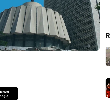
R
ferred
oogle