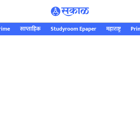
rime
साप्ताहिक
Studyroom Epaper
महाराष्ट्र
Pri