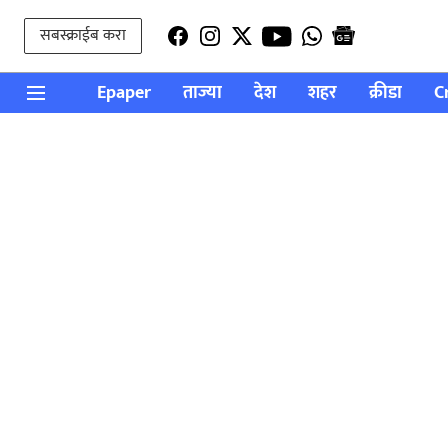
सबस्क्राईब करा
Epaper
ताज्या
देश
शहर
क्रीडा
C