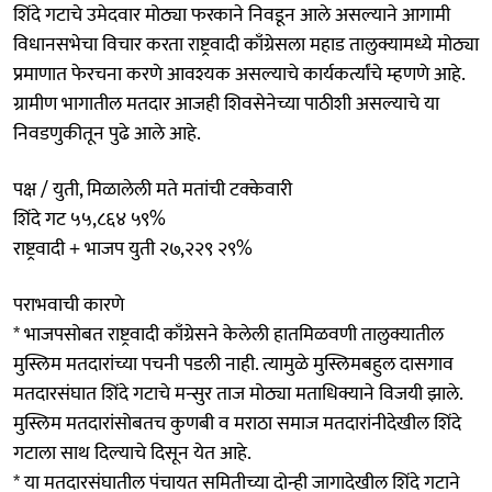
शिंदे गटाचे उमेदवार मोठ्या फरकाने निवडून आले असल्याने आगामी
विधानसभेचा विचार करता राष्ट्रवादी काँग्रेसला महाड तालुक्यामध्ये मोठ्या
प्रमाणात फेरचना करणे आवश्यक असल्याचे कार्यकर्त्यांचे म्हणणे आहे.
ग्रामीण भागातील मतदार आजही शिवसेनेच्या पाठीशी असल्याचे या
निवडणुकीतून पुढे आले आहे.
पक्ष / युती, मिळालेली मते मतांची टक्केवारी
शिंदे गट ५५,८६४ ५९%
राष्ट्रवादी + भाजप युती २७,२२९ २९%
पराभवाची कारणे
* भाजपसोबत राष्ट्रवादी काँग्रेसने केलेली हातमिळवणी तालुक्यातील
मुस्लिम मतदारांच्या पचनी पडली नाही. त्यामुळे मुस्लिमबहुल दासगाव
मतदारसंघात शिंदे गटाचे मन्सुर ताज मोठ्या मताधिक्याने विजयी झाले.
मुस्लिम मतदारांसोबतच कुणबी व मराठा समाज मतदारांनीदेखील शिंदे
गटाला साथ दिल्याचे दिसून येत आहे.
* या मतदारसंघातील पंचायत समितीच्या दोन्ही जागादेखील शिंदे गटाने