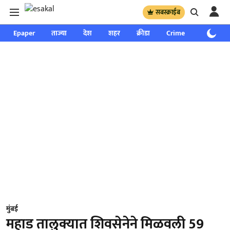
सबस्क्राईब
Epaper
ताज्या
देश
शहर
क्रीडा
Crime
साप्ताहिक
मुंबई
महाड तालुक्यात शिवसेनेने मिळवली 59