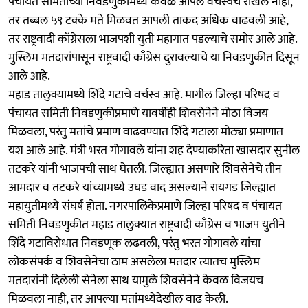
पंचायत समितीच्या निवडणुकांमध्ये केवळ आपले वर्चस्वच राखले नाही,
तर तब्बल ५९ टक्के मते मिळवत आपली ताकद अधिक वाढवली आहे,
तर राष्ट्रवादी काँग्रेसला भाजपशी युती महागात पडल्याचे समोर आले आहे.
मुस्लिम मतदारांपासून राष्ट्रवादी काँग्रेस दुरावल्याचे या निवडणुकीत दिसून
आले आहे.
महाड तालुक्यामध्ये शिंदे गटाचे वर्चस्व आहे. मागील जिल्हा परिषद व
पंचायत समिती निवडणुकीप्रमाणे यावर्षीही शिवसेनेने मोठा विजय
मिळवला, परंतु मतांचे प्रमाण वाढवण्यात शिंदे गटाला मोठ्या प्रमाणात
यश आले आहे. मंत्री भरत गोगावले यांना शह देण्याकरिता खासदार सुनील
तटकरे यांनी भाजपची साथ घेतली. जिल्ह्यात असणारे शिवसेनेचे तीन
आमदार व तटकरे यांच्यामध्ये उघड वाद असल्याने रायगड जिल्ह्यात
महायुतीमध्ये संघर्ष होता. नगरपालिकेप्रमाणे जिल्हा परिषद व पंचायत
समिती निवडणुकीत महाड तालुक्यात राष्ट्रवादी काँग्रेस व भाजप युतीने
शिंदे गटाविरोधात निवडणूक लढवली, परंतु भरत गोगावले यांचा
लोकसंपर्क व शिवसेनेचा ठाम असलेला मतदार त्यातच मुस्लिम
मतदारांनी दिलेली सेनेला साथ यामुळे शिवसेनेने केवळ विजयच
मिळवला नाही, तर आपल्या मतांमध्येदेखील वाढ केली.