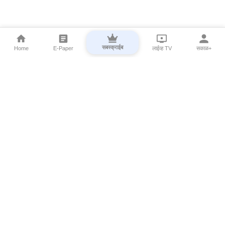
सबस्क्राईब
Home
E-Paper
लाईव्ह TV
सकाळ+
⌄
Marathi News
⌄
About Esakal
⌄
Digital Products
⌄
Sakal Programs