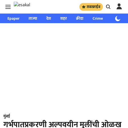
सबस्क्राईब
Epaper
ताज्या
देश
शहर
क्रीडा
Crime
साप्ताहिक
मुंबई
गर्भपातप्रकरणी अल्पवयीन मुलींची ओळख