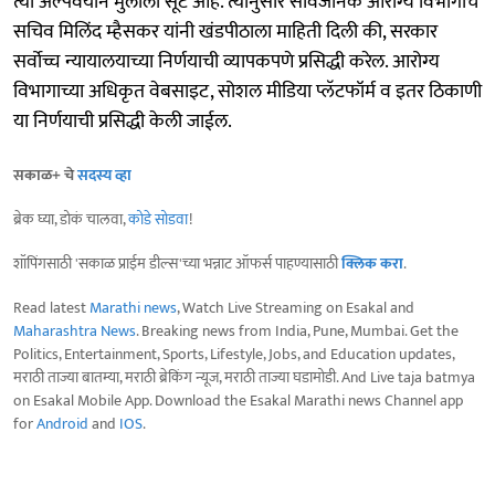
त्या अल्पवयीन मुलीला सूट आहे. त्यानुसार सार्वजनिक आरोग्य विभागाचे
सचिव मिलिंद म्हैसकर यांनी खंडपीठाला माहिती दिली की, सरकार
सर्वोच्च न्यायालयाच्या निर्णयाची व्यापकपणे प्रसिद्धी करेल. आरोग्य
विभागाच्या अधिकृत वेबसाइट, सोशल मीडिया प्लॅटफॉर्म व इतर ठिकाणी
या निर्णयाची प्रसिद्धी केली जाईल.
सकाळ+ चे
सदस्य व्हा
ब्रेक घ्या, डोकं चालवा,
कोडे सोडवा
!
शॉपिंगसाठी 'सकाळ प्राईम डील्स'च्या भन्नाट ऑफर्स पाहण्यासाठी
क्लिक करा
.
Read latest
Marathi news
, Watch Live Streaming on Esakal and
Maharashtra News
. Breaking news from India, Pune, Mumbai. Get the
Politics, Entertainment, Sports, Lifestyle, Jobs, and Education updates,
मराठी ताज्या बातम्या, मराठी ब्रेकिंग न्यूज, मराठी ताज्या घडामोडी. And Live taja batmya
on Esakal Mobile App. Download the Esakal Marathi news Channel app
for
Android
and
IOS
.