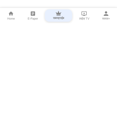
सबस्क्राईब
Home
E-Paper
लाईव्ह TV
सकाळ+
⌄
Marathi News
⌄
About Esakal
⌄
Digital Products
⌄
Sakal Programs