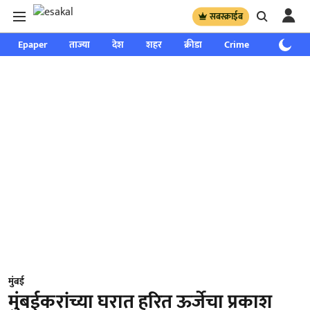
सबस्क्राईब
Epaper
ताज्या
देश
शहर
क्रीडा
Crime
साप्ताहिक
मुंबई
मुंबईकरांच्या घरात हरित ऊर्जेचा प्रकाश