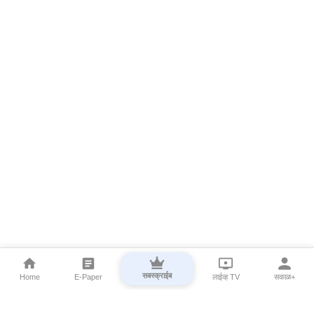
सबस्क्राईब
Home
E-Paper
लाईव्ह TV
सकाळ+