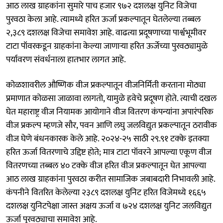
आठ लाख ग्राहकांना सुमारे पाच हजार ९७२ दशलक्ष युनिट विजेचा
पुरवठा केला आहे. त्यामध्ये हरित ऊर्जा प्रकल्पातून घेतलेल्या तब्बल
२,३८९ दशलक्ष विजेचा समावेश आहे. वाढत्या प्रदूषणाच्या पार्श्वभूमीवर
टाटा पॉवरकडून ग्राहकांना केल्या जाणाऱ्या हरित ऊर्जेच्या पुरवठ्यामुळे
पर्यावरण संवर्धनाला हातभार लागत आहे.
कोळशावरील औष्णिक वीज प्रकल्पातून वीजनिर्मिती करताना मोठ्या
प्रमाणात कोळसा जाळावा लागतो, यामुळे हवेचे प्रदूषण होते. त्याची दखल
घेत महाराष्ट्र वीज नियामक आयोगाने वीज वितरण कंपन्यांना अपारंपरिक
वीज प्रकल्प म्हणजे सौर, पवन आणि लघु जलविद्युत प्रकल्पातून ठरावीक
वीज घेणे बंधनकारक केले आहे. २०२४-२५ साठी २९.९१ टक्के इतक्या
हरित ऊर्जा वितरणाचे उद्दिष्ट होते; मात्र टाटा पॉवरने आपल्या एकूण वीज
वितरणच्या तब्बल ४० टक्के वीज हरित वीज प्रकल्पातून घेत आपल्या
आठ लाख ग्राहकांना पुरवठा करीत सामाजिक जबाबदारी निभावली आहे.
कंपनीने वितरित केलेल्या २३८९ दशलक्ष युनिट हरित विजेमध्ये १६६५
दशलक्ष युनिटपेक्षा जास्त अक्षय ऊर्जा व ७२४ दशलक्ष युनिट जलविद्युत
ऊर्जा पुरवठ्याचा समावेश आहे.