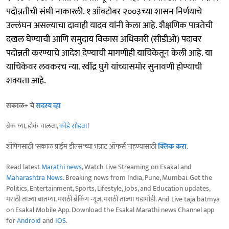
पदोन्नतीची संधी नाकारली. १ ऑक्टोबर २००३च्या शासन निर्णयाचे
उल्लंघन असल्याचा दावाही यादव यांनी केला आहे. शैक्षणिक पात्रतेची
दखल घेण्याची आणि समुदाय विकास अधिकारी (सीडीओ) पदावर
पदोन्नती करण्याचे आदेश देण्याची मागणीही याचिकेतून केली आहे. या
याचिकेवर लवकरच न्या. रवींद्र घुगे यांच्यासमोर सुनावणी होण्याची
शक्यता आहे.
सकाळ+ चे
सदस्य व्हा
ब्रेक घ्या, डोकं चालवा,
कोडे सोडवा
!
शॉपिंगसाठी 'सकाळ प्राईम डील्स'च्या भन्नाट ऑफर्स पाहण्यासाठी
क्लिक करा
.
Read latest
Marathi news
, Watch Live Streaming on Esakal and
Maharashtra News
. Breaking news from India, Pune, Mumbai. Get the
Politics, Entertainment, Sports, Lifestyle, Jobs, and Education updates,
मराठी ताज्या बातम्या, मराठी ब्रेकिंग न्यूज, मराठी ताज्या घडामोडी. And Live taja batmya
on Esakal Mobile App. Download the Esakal Marathi news Channel app
for
Android
and
IOS
.