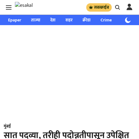
सबस्क्राईब
Epaper
ताज्या
देश
शहर
क्रीडा
Crime
साप्ताहिक
मुंबई
सात पदव्या, तरीही पदोन्नतीपासून उपेक्षित