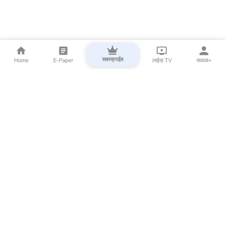
सबस्क्राईब
Home
E-Paper
लाईव्ह TV
सकाळ+
⌄
Marathi News
⌄
About Esakal
⌄
Digital Products