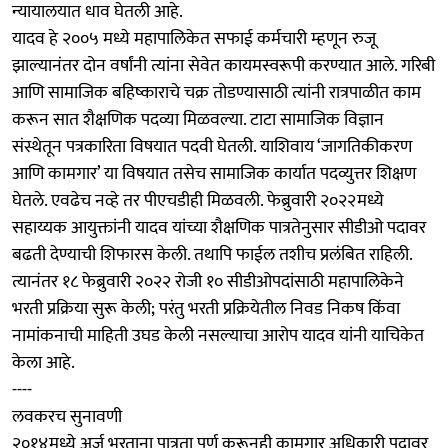
न्यायालयात धाव घेतली आहे.
यादव हे २००५ मध्ये महापालिकेत सफाई कर्मचारी म्हणून रुजू
झाल्यानंतर दोन वर्षांनी त्यांना सेवेत कायमस्वरूपी करण्यात आले. गरिबी
आणि सामाजिक बहिष्काराचे चक्र तोडण्यासाठी त्यांनी रात्रपाळीत काम
करून सात शैक्षणिक पदव्या मिळवल्या. टाटा सामाजिक विज्ञान
संस्थेतून पत्रकारिता विषयात पदवी घेतली. याशिवाय ‘जागतिकीकरण
आणि कामगार’ या विषयात तसेच सामाजिक कार्यात पदव्युत्तर शिक्षण
घेतले. एवढेच नव्हे तर पीएचडीही मिळवली. फेब्रुवारी २०२२मध्ये
सहाय्यक आयुक्तांनी यादव यांच्या शैक्षणिक पात्रतेनुसार सीडीओ पदावर
बढती देण्याची शिफारस केली. तथापि फाईल तशीच प्रलंबित राहिली.
त्यानंतर १८ फेब्रुवारी २०२२ रोजी १० सीडीओपदांसाठी महापालिकेने
भरती प्रक्रिया सुरू केली; परंतु भरती प्रक्रियेतील निवड निकष किंवा
नामांकनाची माहिती उघड केली नसल्याचा आरोप यादव यांनी याचिकेत
केला आहे.
----
लवकरच सुनावणी
२०१४मध्ये अर्ज भरताना पात्रता पूर्ण करूनही कामगार अधिकारी पदावर