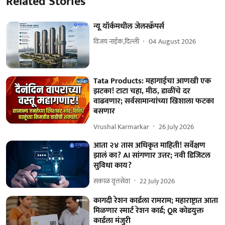
Related Stories
न्यू यॉर्कमधील जेलस्क्रॅपर्स
विजय नाईक,दिल्ली
04 August 2026
Tata Products: महागाईचा आणखी एक
झटका! टाटा चहा, मीठ, डाळींचे दर
वाढवणार; सर्वसामान्यांच्या खिशाला फटका
बसणार
Vrushal Karmarkar
26 July 2026
आता २४ तास अधिकृत माहिती! सर्वेक्षण
झालं का? AI सांगणार उत्तर; नवी डिजिटल
सुविधा काय?
सकाळ वृत्तसेवा
22 July 2026
कागदी रेशन कार्डला रामराम; महाराष्ट्रात आता
मिळणार स्मार्ट रेशन कार्ड; QR कोडयुक्त
कार्डला मंजुरी