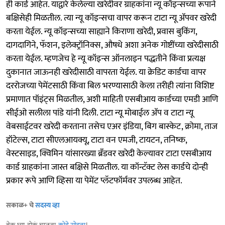
ही कार्ड आहेत. याद्वारे केलेल्या खरेदीवर ग्राहकांना न्यू कॉइन्सच्या रूपाने
बक्षिसेही मिळतील. त्या न्यू कॉइन्सचा वापर करून टाटा न्यू ॲपवर खरेदी
करता येईल. न्यू कॉइन्सच्या साह्याने किराणा खरेदी, प्रवास बुकिंग,
दागदागिने, फॅशन, इलेक्ट्रॉनिक्स, औषधे अशा अनेक गोष्टींच्या खरेदीसाठी
करता येईल. म्हणजेच हे न्यू कॉइन्स ऑनलाइन पद्धतीने किंवा प्रत्यक्ष
दुकानात जाऊनही खरेदीसाठी वापरता येईल. या क्रेडिट कार्डचा वापर
दररोजच्या पेमेंटसाठी किंवा बिल भरण्यासाठी केला तरीही त्यांना विशिष्ट
प्रमाणात पॉइंट्स मिळतील, अशी माहिती एसबीआय कार्डच्या एमडी आणि
सीईओ सलीला पांडे यांनी दिली. टाटा न्यू मोबाईल ॲप व टाटा न्यू
वेबसाईटवर खरेदी करताना तसेच एअर इंडिया, बिग बास्केट, क्रोमा, ताज
हॉटेल्स, टाटा सीएलआयक्यू, टाटा वन एमजी, टायटन, तनिष्क,
वेस्टसाइड, क्विमिन यांसारख्या ब्रँडवर खरेदी केल्यावर टाटा एसबीआय
कार्ड ग्राहकांना जास्त बक्षिसे मिळतील. या कॉन्टॅक्ट लेस कार्डचे दोन्ही
प्रकार रूपे आणि व्हिसा या पेमेंट प्लॅटफॉर्मवर उपलब्ध आहेत.
सकाळ+ चे
सदस्य व्हा