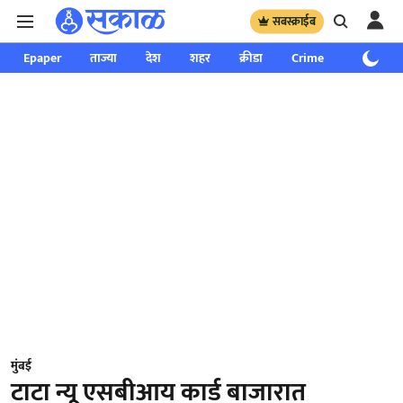
सबस्क्राईब
Epaper
ताज्या
देश
शहर
क्रीडा
Crime
साप्ताहिक
मुंबई
टाटा न्यू एसबीआय कार्ड बाजारात