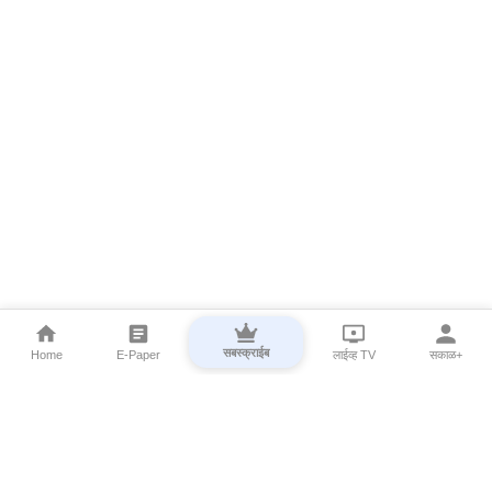
सबस्क्राईब
Home
E-Paper
लाईव्ह TV
सकाळ+