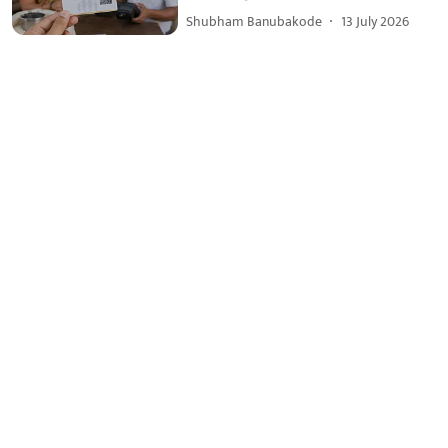
Shubham Banubakode
13 July 2026