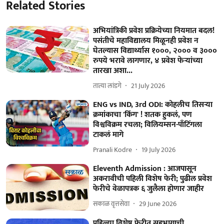
Related Stories
अभियांत्रिकी प्रवेश प्रक्रियेच्या नियमात बदल!
पसंतीचे महाविद्यालय मिळूनही प्रवेश न
घेतल्यास विद्यार्थ्यास १०००, २००० व ३०००
रुपये भरावे लागणार, ४ प्रवेश फेऱ्यांच्या
तारखा अशा...
तात्या लांडगे
21 July 2026
ENG vs IND, 3rd ODI: कोहलीच तिसऱ्या
क्रमांकाचा 'किंग' ! शतक हुकलं, पण
विश्वविक्रम रचला; विलियम्सन-पाँटिंगला
टाकलं मागे
Pranali Kodre
19 July 2026
Eleventh Admission : आजपासून
अकरावीची पहिली विशेष फेरी; पुढील प्रवेश
फेरीचे वेळापत्रक ६ जुलैला होणार जाहीर
सकाळ वृत्तसेवा
29 June 2026
पहिल्‍या विशेष फेरीत सहभागाची