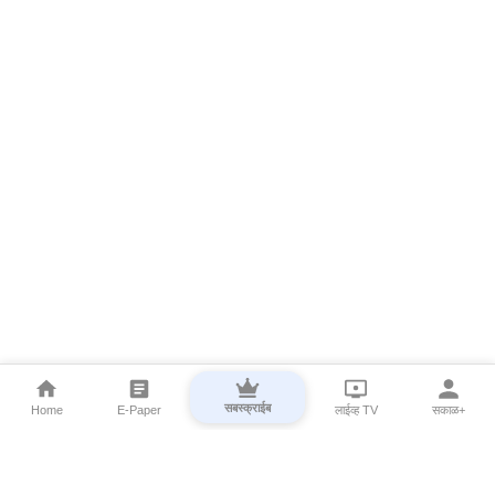
सबस्क्राईब
Home
E-Paper
लाईव्ह TV
सकाळ+