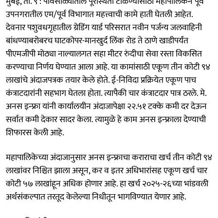
मुंबई, ता. ९ : पावसाळ्यातील पूरस्थिती टाळण्यासाठी महापालिकेने पूर्व
उपनगरातील एम/पूर्व विभागात महत्त्वाची कामे हाती घेतली आहेत.
देवनार पशुवधगृहातील ग्रेडिंग यार्ड परिसरात नवीन पर्जन्य जलवाहिनी
बांधण्याबरोबरच घाटकोपर-मानखुर्द लिंक रोड ते ठाणे खाडीपर्यंत
पीएमजीपी मोठ्या नाल्यालगत सहा मीटर रुंदीचा सेवा रस्ता विकसित
करण्याचा निर्णय घेण्यात आला आहे. या कामांसाठी एकूण तीन कोटी ९४
लाखांचे अंदाजपत्रक तयार केले होते. ई-निविदा प्रक्रियेत एकूण पाच
कंत्राटदारांनी सहभाग घेतला होता. त्यापैकी चार कंत्राटदार पात्र ठरले. मे.
अनस इन्फ्रा यांनी कार्यालयीन अंदाजापेक्षा २२.५१ टक्के कमी दर देऊन
सर्वात कमी देकार सादर केला. त्यामुळे हे काम अनस इन्फ्राला देण्याची
शिफारस केली आहे.
महापालिकेच्या अंदाजानुसार अनस इन्फ्राचा कराराचा खर्च तीन कोटी ९४
लाखांवर निश्चित झाला असून, कर व इतर अधिभारांसह एकूण खर्च चार
कोटी ५७ लाखांहून अधिक होणार आहे. हा खर्च २०२५-२६च्या भांडवली
अर्थसंकल्पात तरतूद केलेल्या निधीतून भागविण्यात येणार आहे.