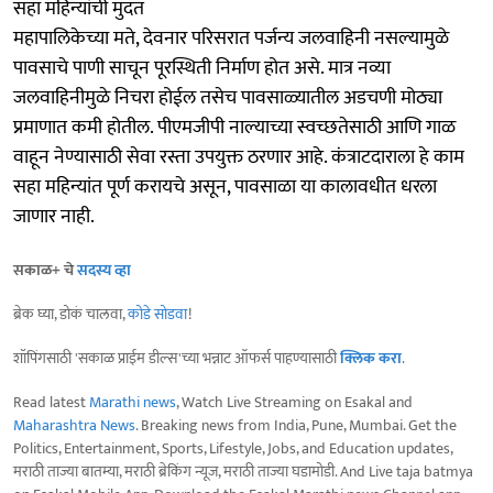
सहा महिन्यांची मुदत
महापालिकेच्या मते, देवनार परिसरात पर्जन्य जलवाहिनी नसल्यामुळे
पावसाचे पाणी साचून पूरस्थिती निर्माण होत असे. मात्र नव्या
जलवाहिनीमुळे निचरा होईल तसेच पावसाळ्यातील अडचणी मोठ्या
प्रमाणात कमी होतील. पीएमजीपी नाल्याच्या स्वच्छतेसाठी आणि गाळ
वाहून नेण्यासाठी सेवा रस्ता उपयुक्त ठरणार आहे. कंत्राटदाराला हे काम
सहा महिन्यांत पूर्ण करायचे असून, पावसाळा या कालावधीत धरला
जाणार नाही.
सकाळ+ चे
सदस्य व्हा
ब्रेक घ्या, डोकं चालवा,
कोडे सोडवा
!
शॉपिंगसाठी 'सकाळ प्राईम डील्स'च्या भन्नाट ऑफर्स पाहण्यासाठी
क्लिक करा
.
Read latest
Marathi news
, Watch Live Streaming on Esakal and
Maharashtra News
. Breaking news from India, Pune, Mumbai. Get the
Politics, Entertainment, Sports, Lifestyle, Jobs, and Education updates,
मराठी ताज्या बातम्या, मराठी ब्रेकिंग न्यूज, मराठी ताज्या घडामोडी. And Live taja batmya