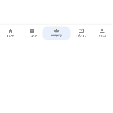
सबस्क्राईब
Home
E-Paper
लाईव्ह TV
सकाळ+
⌄
Marathi News
⌄
About Esakal