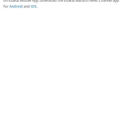
on Esakal Mobile App. Download the Esakal Marathi news Channel app
for
Android
and
IOS
.