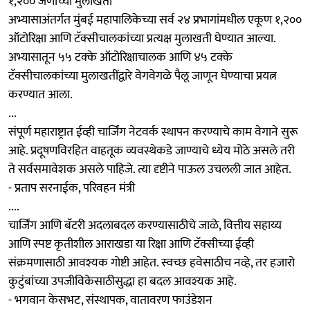
१,२०० जणांच्या मुलाखती
अभ्यासाअंतर्गत मुंबई महापालिकेच्या सर्व २४ प्रभागांमधील एकूण १,२००
ऑटोरिक्षा आणि टॅक्सीचालकांच्या प्रत्यक्ष मुलाखती घेण्यात आल्या.
अभ्यासातून ५५ टक्के ऑटोरिक्षाचालक आणि ४५ टक्के
टॅक्सीचालकांच्या मुलाखतींद्वारे वेगवेगळे पैलू जाणून घेण्याचा प्रयत्न
करण्यात आला.
...
संपूर्ण महाराष्ट्रात ईव्ही चार्जिंग नेटवर्क स्थापन करण्याचे काम वेगाने सुरू
आहे. प्रदूषणविरहित वाहतूक व्यवस्थेकडे जाण्याचे ध्येय मोठे असले तरी
ते सर्वसमावेशक असले पाहिजे. त्या दृष्टीने पाऊल उचलली जात आहेत.
- प्रताप सरनाईक, परिवहन मंत्री
....
चार्जिंग आणि बॅटरी अदलाबदल करण्यासाठीचे जाळे, वित्तीय सहाय्य
आणि स्पष्ट कृतीशील आराखडा या रिक्षा आणि टॅक्सीच्या ईव्ही
संक्रमणासाठी आवश्यक गोष्टी आहेत. स्वच्छ हवेसाठीच नव्हे, तर हजारो
कुटुंबांच्या उपजीविकेसाठीसुद्धा हा बदल आवश्यक आहे.
- भगवान केसभट, संस्थापक, वातावरण फाउंडेशन