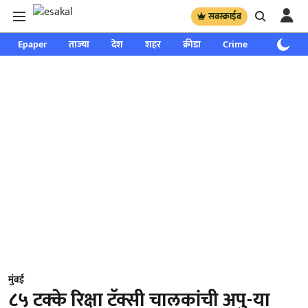
सबस्क्राईब
Epaper
ताज्या
देश
शहर
क्रीडा
Crime
साप्ताहिक
मुंबई
८५ टक्के रिक्षा टॅक्सी चालकांची अपु-या