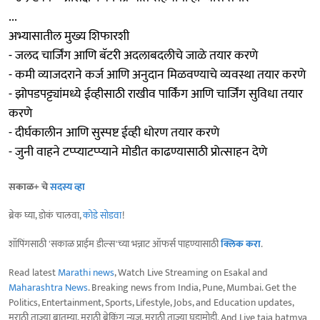
...
अभ्यासातील मुख्य शिफारशी
- जलद चार्जिंग आणि बॅटरी अदलाबदलीचे जाळे तयार करणे
- कमी व्याजदराने कर्ज आणि अनुदान मिळवण्याचे व्यवस्था तयार करणे
- झोपडपट्ट्यांमध्ये ईव्हीसाठी राखीव पार्किंग आणि चार्जिंग सुविधा तयार
करणे
- दीर्घकालीन आणि सुस्पष्ट ईव्ही धोरण तयार करणे
- जुनी वाहने टप्प्याटप्प्याने मोडीत काढण्यासाठी प्रोत्साहन देणे
सकाळ+ चे
सदस्य व्हा
ब्रेक घ्या, डोकं चालवा,
कोडे सोडवा
!
शॉपिंगसाठी 'सकाळ प्राईम डील्स'च्या भन्नाट ऑफर्स पाहण्यासाठी
क्लिक करा
.
Read latest
Marathi news
, Watch Live Streaming on Esakal and
Maharashtra News
. Breaking news from India, Pune, Mumbai. Get the
Politics, Entertainment, Sports, Lifestyle, Jobs, and Education updates,
मराठी ताज्या बातम्या, मराठी ब्रेकिंग न्यूज, मराठी ताज्या घडामोडी. And Live taja batmya