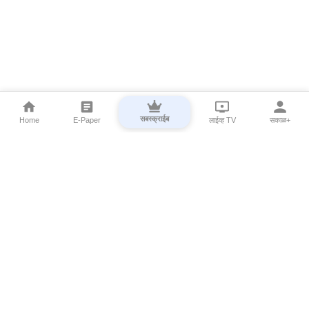
सबस्क्राईब
Home
E-Paper
लाईव्ह TV
सकाळ+
⌄
Marathi News
⌄
About Esakal