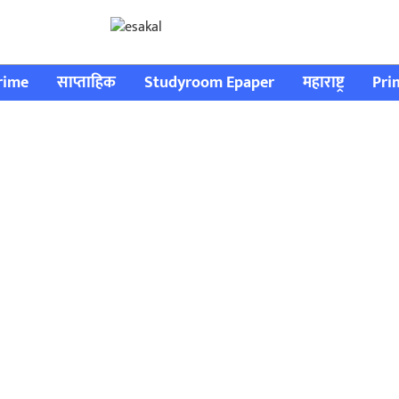
rime
साप्ताहिक
Studyroom Epaper
महाराष्ट्र
Pri