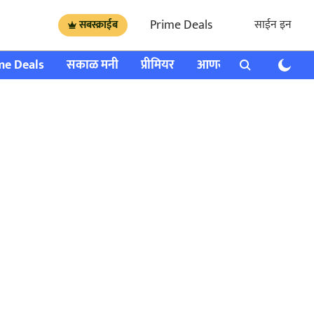
Prime Deals
साईन इन
सबस्क्राईब
me Deals
सकाळ मनी
प्रीमियर
आणखी
राशी भविष्य