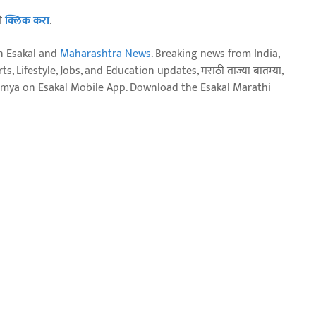
ठी
क्लिक करा
.
n Esakal and
Maharashtra News
. Breaking news from India,
, Lifestyle, Jobs, and Education updates, मराठी ताज्या बातम्या,
aja batmya on Esakal Mobile App. Download the Esakal Marathi