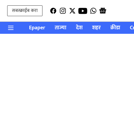
सबस्क्राईब करा
Epaper
ताज्या
देश
शहर
क्रीडा
C