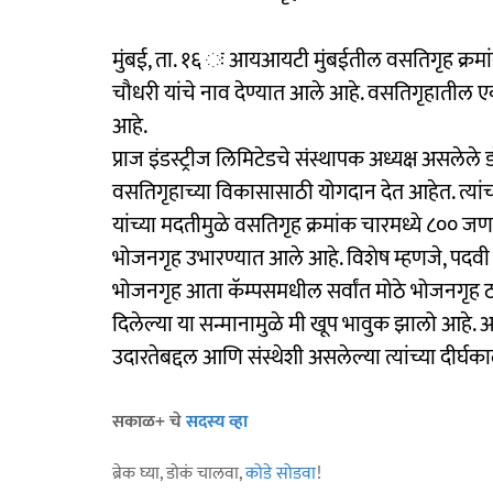
मुंबई, ता. १६ ः आयआयटी मुंबईतील वसतिगृह क्रमांक 
चौधरी यांचे नाव देण्यात आले आहे. वसतिगृहातील ए
आहे.
प्राज इंडस्ट्रीज लिमिटेडचे संस्थापक अध्यक्ष असलेले 
वसतिगृहाच्या विकासासाठी योगदान देत आहेत. त्या
यांच्या मदतीमुळे वसतिगृह क्रमांक चारमध्ये ८०० 
भोजनगृह उभारण्यात आले आहे. विशेष म्हणजे, पदवी 
भोजनगृह आता कॅम्पसमधील सर्वांत मोठे भोजनगृह ठरले
दिलेल्या या सन्मानामुळे मी खूप भावुक झालो आहे. आ
उदारतेबद्दल आणि संस्थेशी असलेल्या त्यांच्या दीर्घक
सकाळ+ चे
सदस्य व्हा
ब्रेक घ्या, डोकं चालवा,
कोडे सोडवा
!