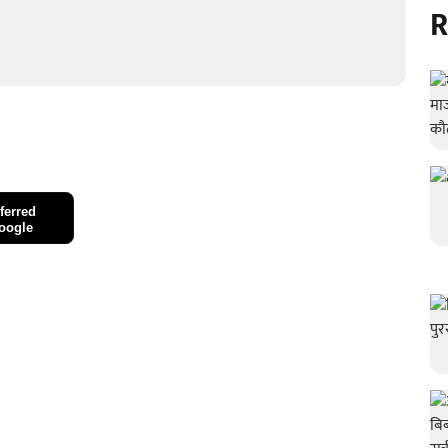
R
ferred
oogle