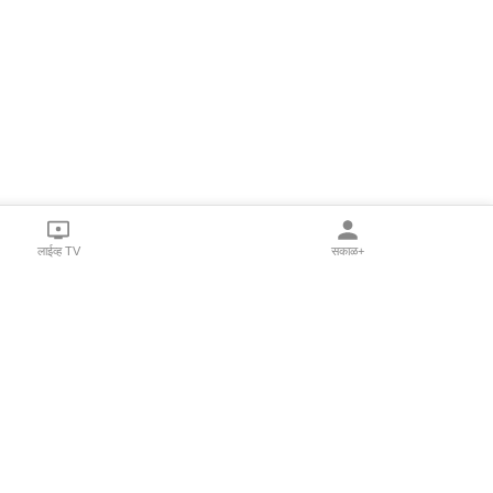
लाईव्ह TV
सकाळ+