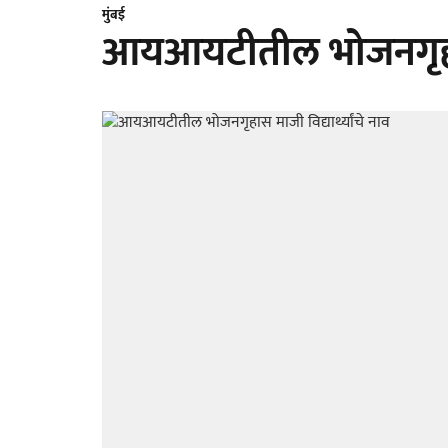
मुंबई
आयआयटीतील भोजनगृहास म