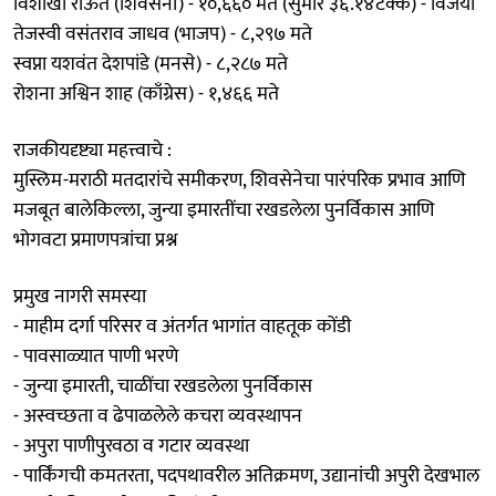
विशाखा राऊत (शिवसेना) - १०,६६० मते (सुमारे ३६.१४टक्के) - विजयी
तेजस्वी वसंतराव जाधव (भाजप) - ८,२९७ मते
स्वप्ना यशवंत देशपांडे (मनसे) - ८,२८७ मते
रोशना अश्विन शाह (काँग्रेस) - १,४६६ मते
राजकीयदृष्ट्या महत्त्वाचे :
मुस्लिम-मराठी मतदारांचे समीकरण, शिवसेनेचा पारंपरिक प्रभाव आणि
मजबूत बालेकिल्ला, जुन्या इमारतींचा रखडलेला पुनर्विकास आणि
भोगवटा प्रमाणपत्रांचा प्रश्न
प्रमुख नागरी समस्या
- माहीम दर्गा परिसर व अंतर्गत भागांत वाहतूक कोंडी
- पावसाळ्यात पाणी भरणे
- जुन्या इमारती, चाळींचा रखडलेला पुनर्विकास
- अस्वच्छता व ढेपाळलेले कचरा व्यवस्थापन
- अपुरा पाणीपुरवठा व गटार व्यवस्था
- पार्किंगची कमतरता, पदपथावरील अतिक्रमण, उद्यानांची अपुरी देखभाल