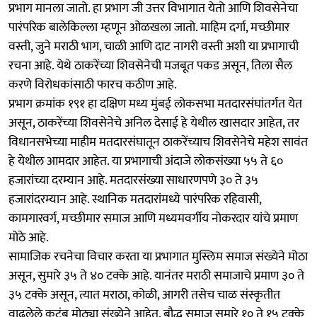
प्रभाग मानला जातो. हा प्रभाग जी उत्तर विभागात येतो आणि शिवसेनेचा
पारंपरिक बालेकिल्ला म्हणून ओळखला जातो. माहिम दर्गा, मच्छीमार
वस्ती, जुने मराठी भाग, चाळी आणि दाट नागरी वस्ती अशी या प्रभागाची
रचना आहे. येथे ठाकरेंच्या शिवसेनेची मजबूत पकड असून, तिला सैल
करणे विरोधकांसाठी फारच कठीण आहे.
प्रभाग क्रमांक १९१ हा दक्षिण मध्य मुंबई लोकसभा मतदारसंघांतर्गत येत
असून, ठाकरेंच्या शिवसेनेचे अनिल देसाई हे येथील खासदार आहेत, तर
विधानसभेच्या माहीम मतदारसंघातून ठाकरेंच्याच शिवसेनेचे महेश सावंत
हे येथील आमदार आहेत. या प्रभागाची अंदाजे लोकसंख्या ५५ ते ६०
हजारांच्या दरम्यान आहे. मतदारसंख्या साधारणपणे ३० ते ३५
हजारांदरम्यान आहे. स्थानिक मतदारांमध्ये पारंपरिक रहिवासी,
कामगारवर्ग, मच्छीमार समाज आणि मध्यमवर्गीय नोकरदार यांचे प्रमाण
मोठे आहे.
सामाजिक रचनेचा विचार करता या प्रभागात मुस्लिम समाज संख्येने मोठा
असून, सुमारे ३५ ते ४० टक्के आहे. यानंतर मराठी समाजाचे प्रमाण ३० ते
३५ टक्के असून, त्यात मराठा, कोळी, आगरी तसेच चाळ संस्कृतीत
वाढलेले कुटुंब मोठ्या संख्येने आहेत. बौद्ध समाज सुमारे १० ते १५ टक्के