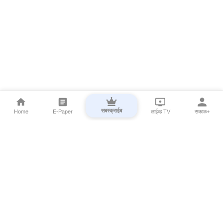
सबस्क्राईब
Home
E-Paper
लाईव्ह TV
सकाळ+
⌄
Marathi News