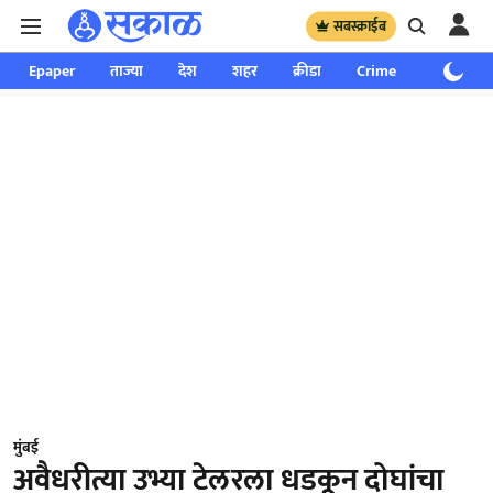
सबस्क्राईब
Epaper
ताज्या
देश
शहर
क्रीडा
Crime
साप्ताहिक
मुंबई
अवैधरीत्या उभ्या टेलरला धडकून दोघांचा