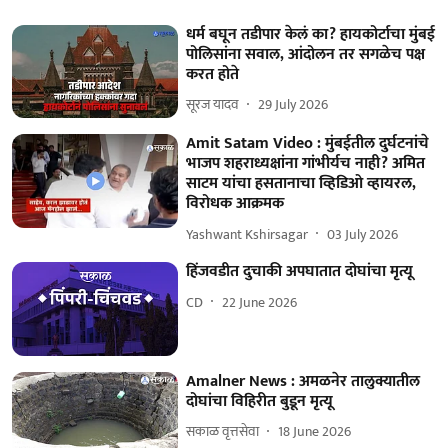
धर्म बघून तडीपार केलं का? हायकोर्टाचा मुंबई
पोलिसांना सवाल, आंदोलन तर सगळेच पक्ष
करत होते
सूरज यादव
29 July 2026
Amit Satam Video : मुंबईतील दुर्घटनांचे
भाजप शहराध्यक्षांना गांभीर्यच नाही? अमित
साटम यांचा हसतानाचा व्हिडिओ व्हायरल,
विरोधक आक्रमक
Yashwant Kshirsagar
03 July 2026
हिंजवडीत दुचाकी अपघातात दोघांचा मृत्यू
CD
22 June 2026
Amalner News : अमळनेर तालुक्यातील
दोघांचा विहिरीत बुडून मृत्यू
सकाळ वृत्तसेवा
18 June 2026