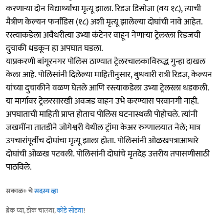
करणाऱ्या दोन विद्यार्थ्यांचा मृत्यू झाला. रिडज डिसोजा (वय १८), त्याची
मैत्रीण केल्यन फर्नांडिस (१८) अशी मृत्यू झालेल्या दोघांची नावे आहेत.
रस्त्याकडेला अवैधरीत्या उभ्या कंटेनर वाहून नेणाऱ्या ट्रेलरला रिडजची
दुचाकी धडकून हा अपघात घडला.
याप्रकरणी बांगूरनगर पोलिस ठाण्यात ट्रेलरचालकाविरुद्ध गुन्हा दाखल
केला आहे. पोलिसांनी दिलेल्या माहितीनुसार, बुधवारी रात्री रिडज, केल्यन
यांच्या दुचाकीने वळण घेतले आणि रस्त्याकडेला उभ्या ट्रेलरला धडकली.
या मार्गावर ट्रेलरसारखी अवजड वाहन उभे करण्यास परवानगी नाही.
अपघाताची माहिती प्राप्त होताच पोलिस घटनास्थळी पोहोचले. त्यांनी
जखमींना तातडीने जोगेश्वरी येथील ट्रॉमा केअर रुग्णालयात नेले; मात्र
उपचारांपूर्वीच दोघांचा मृत्यू झाला होता. पोलिसांनी ओळखपत्राआधारे
दोघांची ओळख पटवली. पोलिसांनी दोघांचे मृतदेह उत्तरीय तपासणीसाठी
पाठविले.
सकाळ+ चे
सदस्य व्हा
ब्रेक घ्या, डोकं चालवा,
कोडे सोडवा
!