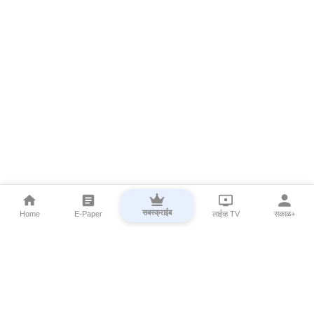
सबस्क्राईब
Home
E-Paper
लाईव्ह TV
सकाळ+