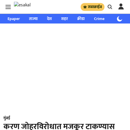
सबस्क्राईब
Epaper
ताज्या
देश
शहर
क्रीडा
Crime
साप्ताहिक
मुंबई
करण जोहरविरोधात मजकूर टाकण्यास