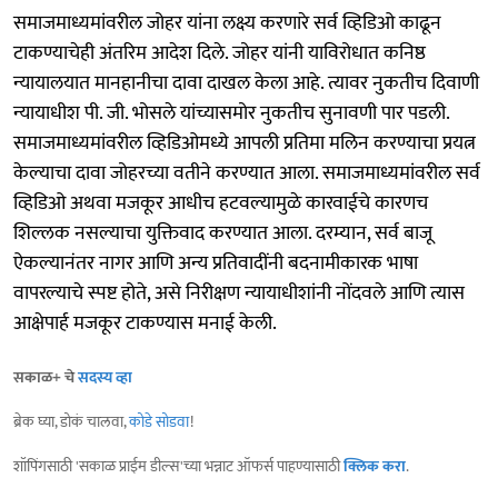
समाजमाध्यमांवरील जोहर यांना लक्ष्य करणारे सर्व व्हिडिओ काढून
टाकण्याचेही अंतरिम आदेश दिले. जोहर यांनी याविरोधात कनिष्ठ
न्यायालयात मानहानीचा दावा दाखल केला आहे. त्यावर नुकतीच दिवाणी
न्यायाधीश पी. जी. भोसले यांच्यासमोर नुकतीच सुनावणी पार पडली.
समाजमाध्यमांवरील व्हिडिओमध्ये आपली प्रतिमा मलिन करण्याचा प्रयत्न
केल्याचा दावा जोहरच्या वतीने करण्यात आला. समाजमाध्यमांवरील सर्व
व्हिडिओ अथवा मजकूर आधीच हटवल्यामुळे कारवाईचे कारणच
शिल्लक नसल्याचा युक्तिवाद करण्यात आला. दरम्यान, सर्व बाजू
ऐकल्यानंतर नागर आणि अन्य प्रतिवादींनी बदनामीकारक भाषा
वापरल्याचे स्पष्ट होते, असे निरीक्षण न्यायाधीशांनी नोंदवले आणि त्यास
आक्षेपार्ह मजकूर टाकण्यास मनाई केली.
सकाळ+ चे
सदस्य व्हा
ब्रेक घ्या, डोकं चालवा,
कोडे सोडवा
!
शॉपिंगसाठी 'सकाळ प्राईम डील्स'च्या भन्नाट ऑफर्स पाहण्यासाठी
क्लिक करा
.