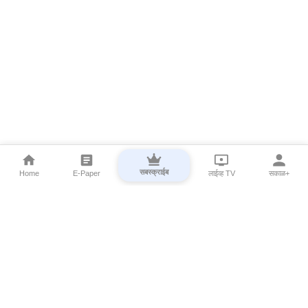
सबस्क्राईब
Home
E-Paper
लाईव्ह TV
सकाळ+
⌄
Marathi News