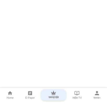
सबस्क्राईब
Home
E-Paper
लाईव्ह TV
सकाळ+