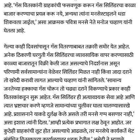
आहे. ‘गॅस वितरकांनी ग्राहकांची फसवणूक करून गॅस सिलिंडरचा काळा
बाजार करण्याचा प्रयत्न करू नये, अन्यथा त्यांना मनसेस्टाइलने धडा
शिकवला जाईल,’ असा आक्रमक पवित्रा मनसे नेते मनोज चव्हाण यांनी
घेतला आहे.
गेल्या काही दिवसांपासून गॅस वितरणाबाबत तक्रारी समोर येत आहेत.
अनेक ठिकाणी घरगुती गॅस सिलिंडरचा व्यावसायिक वापर करण्यासाठी
काळ्या बाजारातून विक्री केली जात असल्याचे निदर्शनास असून
परिणामी सर्वसामान्यांना वेळेवर सिलिंडर मिळत नाही किंवा जादा दराने
तो खरेदी करावी लागत आल्याचे चव्हाण यांनी सांगितले. ‘सामान्य
जनतेच्या हक्काचा गॅस चोरून तो चढ्या दराने विकण्याचे प्रकार काही
वितरकांकडून सुरू आहेत. गॅस सिलिंडर ही अत्यावश्यक सेवा आहे आणि
त्यात भ्रष्टाचार करणे म्हणजे सामान्यांच्या चुलीवर घाला घालण्यासारखे
आहे. प्रशासनाने याकडे दुर्लक्ष केले असले तरी मनसे गप्प बसणार नाही,’
असा इशारा त्यांनी दिला. ‘आम्ही प्रत्येक प्रभागात लक्ष ठेवून आहोत. जर
कुठेही ग्राहकांची लूट होत असल्याचे आढळले, तर मनसेचे कार्यकर्ते थेट
संबंधित वितरकाच्या कार्यालयावर धडक देतील,’ असेही ते म्हणाले.