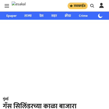
सबस्क्राईब
Epaper
ताज्या
देश
शहर
क्रीडा
Crime
साप्ताहिक
मुंबई
गॅस सिलिंडरच्या काळा बाजारा