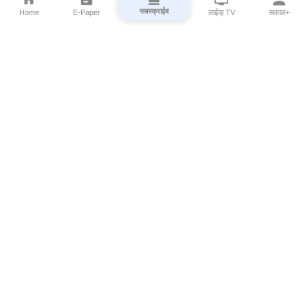
सबस्क्राईब
Home
E-Paper
लाईव्ह TV
सकाळ+
⌄
Marathi News
⌄
About Esakal
⌄
Digital Products
⌄
Sakal Programs
⌄
Print Products