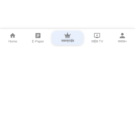
सबस्क्राईब
Home
E-Paper
लाईव्ह TV
सकाळ+
⌄
Marathi News
⌄
About Esakal
⌄
Digital Products