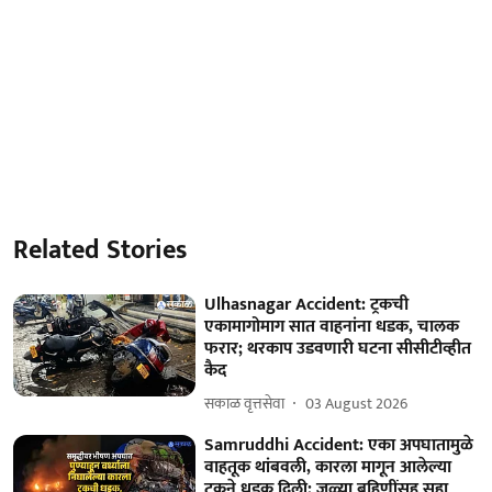
Related Stories
Ulhasnagar Accident: ट्रकची
एकामागोमाग सात वाहनांना धडक, चालक
फरार; थरकाप उडवणारी घटना सीसीटीव्हीत
कैद
सकाळ वृत्तसेवा
03 August 2026
Samruddhi Accident: एका अपघातामुळे
वाहतूक थांबवली, कारला मागून आलेल्या
ट्रकने धडक दिली; जुळ्या बहिणींसह सहा