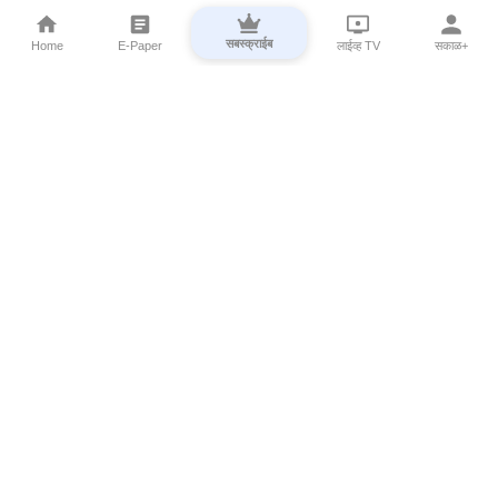
सबस्क्राईब
Home
E-Paper
लाईव्ह TV
सकाळ+
⌄
Marathi News
⌄
About Esakal
⌄
Digital Products
⌄
Sakal Programs
⌄
Print Products