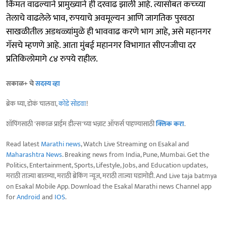
किंमत वाढल्याने प्रामुख्याने ही दरवाढ झाली आहे. त्यासोबत कच्च्या
तेलाचे वाढलेले भाव, रुपयाचे अवमूल्यन आणि जागतिक पुरवठा
साखळीतील अडथळ्यांमुळे ही भाववाढ करणे भाग आहे, असे महानगर
गॅसचे म्हणणे आहे. आता मुंबई महानगर विभागात सीएनजीचा दर
प्रतिकिलोमागे ८४ रुपये राहील.
सकाळ+ चे
सदस्य व्हा
ब्रेक घ्या, डोकं चालवा,
कोडे सोडवा
!
शॉपिंगसाठी 'सकाळ प्राईम डील्स'च्या भन्नाट ऑफर्स पाहण्यासाठी
क्लिक करा
.
Read latest
Marathi news
, Watch Live Streaming on Esakal and
Maharashtra News
. Breaking news from India, Pune, Mumbai. Get the
Politics, Entertainment, Sports, Lifestyle, Jobs, and Education updates,
मराठी ताज्या बातम्या, मराठी ब्रेकिंग न्यूज, मराठी ताज्या घडामोडी. And Live taja batmya
on Esakal Mobile App. Download the Esakal Marathi news Channel app
for
Android
and
IOS
.