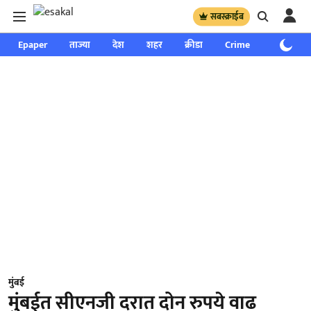
सबस्क्राईब
Epaper
ताज्या
देश
शहर
क्रीडा
Crime
साप्ताहिक
मुंबई
मुंबईत सीएनजी दरात दोन रुपये वाढ