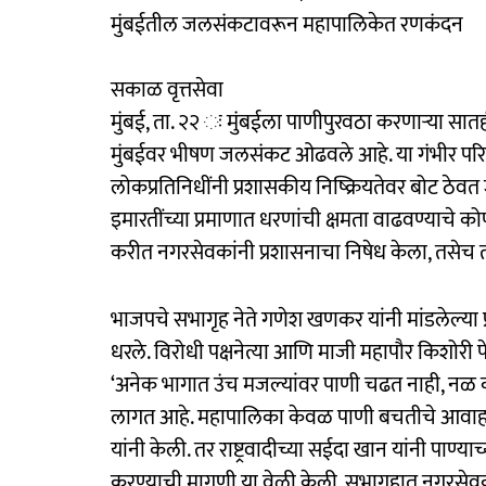
मुंबईतील जलसंकटावरून महापालिकेत रणकंदन
सकाळ वृत्तसेवा
मुंबई, ता. २२ ः मुंबईला पाणीपुरवठा करणाऱ्या सा
मुंबईवर भीषण जलसंकट ओढवले आहे. या गंभीर परिस
लोकप्रतिनिधींनी प्रशासकीय निष्क्रियतेवर बोट ठेव
इमारतींच्या प्रमाणात धरणांची क्षमता वाढवण्याचे क
करीत नगरसेवकांनी प्रशासनाचा निषेध केला, तसेच ता
​भाजपचे सभागृह नेते गणेश खणकर यांनी मांडलेल्या 
धरले. विरोधी पक्षनेत्या आणि माजी महापौर किशोरी पे
‘अनेक भागात उंच मजल्यांवर पाणी चढत नाही, नळ क
लागत आहे. महापालिका केवळ पाणी बचतीचे आवाहन
यांनी केली. तर राष्ट्रवादीच्या सईदा खान यांनी पाण्य
करण्याची मागणी या वेळी केली. सभागृहात नगरसेवकांन