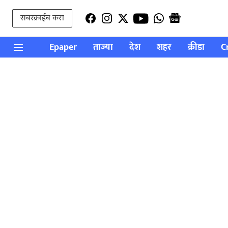
सबस्क्राईब करा
Epaper
ताज्या
देश
शहर
क्रीडा
C