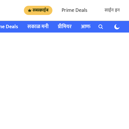
Prime Deals
साईन इन
सबस्क्राईब
me Deals
सकाळ मनी
प्रीमियर
आणखी
राशी भविष्य