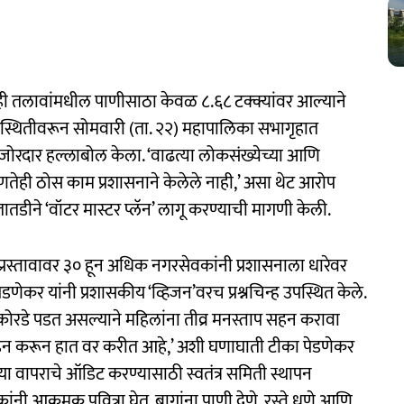
तही तलावांमधील पाणीसाठा केवळ ८.६८ टक्क्यांवर आल्याने
्थितीवरून सोमवारी (ता. २२) महापालिका सभागृहात
त जोरदार हल्लाबोल केला. ‘वाढत्या लोकसंख्येच्या आणि
ोणतेही ठोस काम प्रशासनाने केलेले नाही,’ असा थेट आरोप
तडीने ‘वॉटर मास्टर प्लॅन’ लागू करण्याची मागणी केली.
प्रस्तावावर ३० हून अधिक नगरसेवकांनी प्रशासनाला धारेवर
डणेकर यांनी प्रशासकीय ‘व्हिजन’वरच प्रश्नचिन्ह उपस्थित केले.
ोरडे पडत असल्याने महिलांना तीव्र मनस्ताप सहन करावा
 करून हात वर करीत आहे,’ अशी घणाघाती टीका पेडणेकर
ाच्या वापराचे ऑडिट करण्यासाठी स्वतंत्र समिती स्थापन
ी आक्रमक पवित्रा घेत, बागांना पाणी देणे, रस्ते धुणे आणि