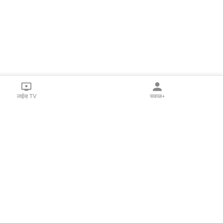
लाईव्ह TV
सकाळ+