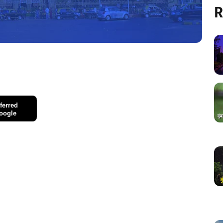
R
ferred
oogle