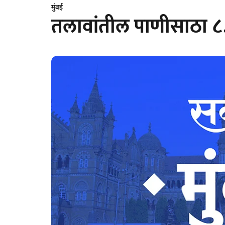
मुंबई
तलावांतील पाणीसाठा ८.६