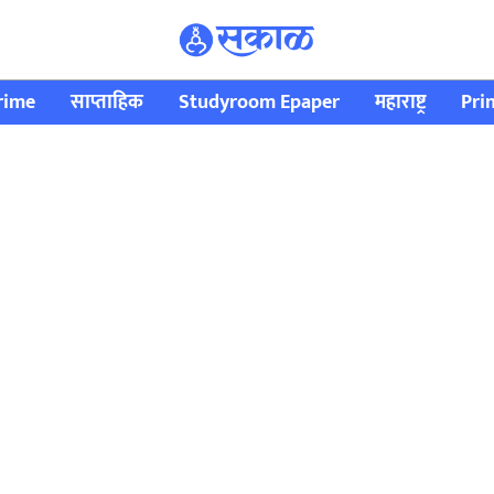
rime
साप्ताहिक
Studyroom Epaper
महाराष्ट्र
Pri