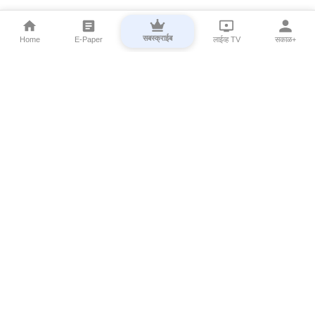
सबस्क्राईब
Home
E-Paper
लाईव्ह TV
सकाळ+
⌄
Marathi News
⌄
About Esakal
⌄
Digital Products
⌄
Sakal Programs