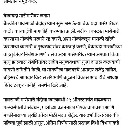
समितीने नमूद केले.
बेकायदा मासेमारीवर लगाम
बैठकीत पावसाळी बंदीदरम्यान सुरू असलेल्या बेकायदा मासेमारीवर
कठोर कारवाईची मागणीही करण्यात आली. बंदीच्या काळात मासेमारी
करणाऱ्या नौकांचे परवाने रद्द करणे, अशा नौकांकडून मासळी खरेदी
करणाऱ्या व्यापारी व पुरवठादारांवर कारवाई करणे, बेकायदा मासळीच्या
वाहतुकीवर निर्बंध आणणे तसेच अशा मासेमारीदरम्यान अपघात किंवा
मृत्यू झाल्यास संबंधितांवर सदोष मनुष्यवधाचा गुन्हा दाखल करण्याची
मागणी समितीने केली. या मागणीला पालघरचे आमदार राजेंद्र गावित,
बोईसरचे आमदार विलास तरे आणि बहुजन विकास आघाडीचे अध्यक्ष
हितेंद्र ठाकूर यांनीही समर्थन दिले आहे.
पावसाळी मासेमारी बंदीचा कालावधी १५ ऑगस्टपर्यंत वाढल्यास
मत्स्यसंपत्तीचे संवर्धन, माशांच्या प्रजननाला पोषक वातावरण आणि
मच्छीमारांच्या सुरक्षिततेला मोठी मदत होईल. यासंदर्भातील प्रशासकीय
प्रक्रिया पूर्ण झाली असून, अंतिम निर्णयासाठी प्रस्ताव विधी विभागाकडे