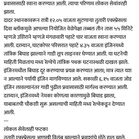
प्रवासासाठी रवाना करण्यात आली. त्याचा परिणाम लोकल सेवांवरही
झाला.
दादर स्थानकावरून रात्री १२.०५ वाजता सुटणाऱ्या तुतारी एक्स्प्रेसला
दिवा ब्लॉकमुळे आपल्या नियोजित वेळेपेक्षा तब्बल तीन तास ५५ मिनिटे
म्हणजे उशिराने म्हणजे मंगळवारी पहाटे चार वाजता रवाना करण्यात
आली. दरम्यान, घाटकोपर परिसरात पहाटे ४.३५ वाजता इंजिनमध्ये
तांत्रिक बिघाड झाल्याने गाडी लूप लाइनवर घेण्यात आली. या घटनेची
माहिती मिळताच मध्य रेल्वेचे तांत्रिक पथक घटनास्थळी दाखल झाले.
इंजिनमधील बिघाड दूर करण्याचा प्रयत्न करण्यात आला; मात्र त्यात यश
न आल्याने पर्यायी इंजिन मागविण्यात आले. सकाळी ६.१५ वाजता जोड
इंजिन लावल्यानंतर गाडी पुढील प्रवासासाठी मार्गस्थ करण्यात आली.
दरम्यान, इंजिनमध्ये नेमका कोणत्या कारणामुळे बिघाड झाला,
याबाबतची चौकशी सुरू असल्याची माहिती मध्य रेल्वेकडून देण्यात
आली.
---
लोकल सेवेलाही फटका
तुतारी एक्स्प्रेसला आणखी विलंब झाल्याने प्रवाशांचे मोठे हाल झाले.