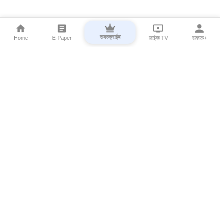
सबस्क्राईब
Home
E-Paper
लाईव्ह TV
सकाळ+
⌄
Marathi News
⌄
About Esakal
⌄
Digital Products
⌄
Sakal Programs