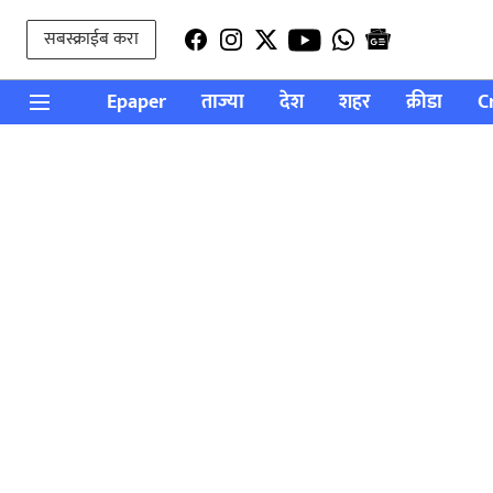
सबस्क्राईब करा
Epaper
ताज्या
देश
शहर
क्रीडा
C