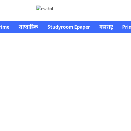
rime
साप्ताहिक
Studyroom Epaper
महाराष्ट्र
Pri