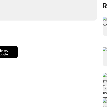
R
ferred
oogle