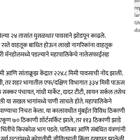
गेल्या २४ तासांत मुसळधार पावसाने झोडपून काढले.
 रस्ते वाहतूक बाधित होऊन लाखो नागरिकांना वाहतूक
ारी मॅनहोलमध्ये पडल्याने महापालिकेचे नालेसफाईसह
ी आणि सांताक्रूझ केंद्रात २२४.८ मिमी पावसाची नोंद झाली.
िमी, तर शहर भागातील एफ/दक्षिण विभागात ३३४ मिमी पाऊस
 सक्कर पंचायत, गांधी मार्केट, दादर टीटी, सायन सर्कल तसेच
िवली या सखल भागांमध्ये पाणी साचले होते. महापालिकेने
पाण्याचा निचरा केला. या कालावधीत मुंबईत विविध ठिकाणी
एकूण ७० ठिकाणी शॉर्टसर्किट झाले, तर ११३ ठिकाणी झाडे
 भिंतींचे किरकोळ भाग पडले. पालिका आणि संबंधित यंत्रणांनी
ा सर्व घटनांमध्ये कोणतीही जीवितहानी किंवा दुखापत झालेली