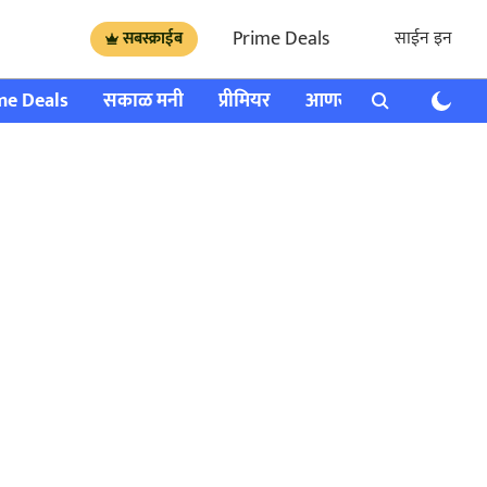
Prime Deals
साईन इन
सबस्क्राईब
me Deals
सकाळ मनी
प्रीमियर
आणखी
राशी भविष्य