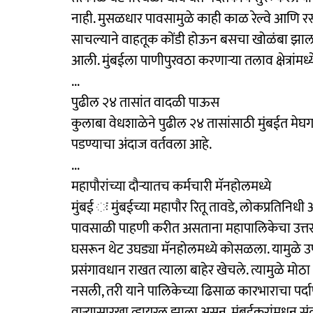
नाही. मुसळधार पावसामुळे काही काळ रेल्वे आणि रस
साचल्याने वाहतूक कोंडी होऊन बसचा खोळंबा झाला. प
आली. मुंबईला पाणीपुरवठा करणाऱ्या तलाव क्षेत्रांमध
...
पुढील २४ तासांत वादळी पाऊस
कुलाबा वेधशाळेने पुढील २४ तासांसाठी मुंबईत मे
पडण्याचा अंदाज वर्तवला आहे.
...
महापौरांच्या दौऱ्यातच कर्मचारी मॅनहोलमध्ये
मुंबई ः मुंबईच्या महापौर रितू तावडे, लोकप्रतिनिध
पावसाळी पाहणी करीत असताना महापालिकेचा उत्तर 
घसरून थेट उघड्या मॅनहोलमध्ये कोसळला. यामुळे उप
प्रसंगावधान राखत त्याला बाहेर खेचले. त्यामुळे मो
नसली, तरी याने पालिकेच्या ढिसाळ कारभाराचा पर्
वाऱ्यासारखा व्हायरल झाला असून, मुंबईकरांमधून स