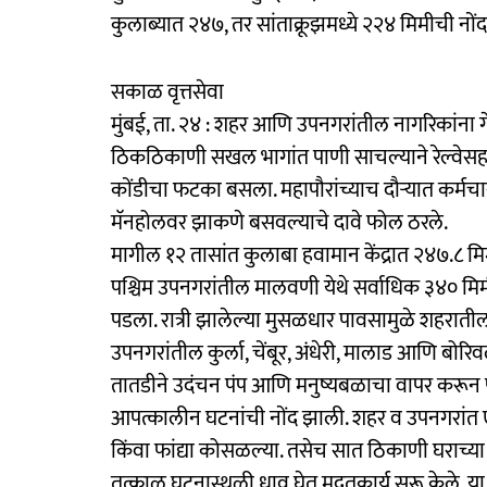
कुलाब्यात २४७, तर सांताक्रूझमध्ये २२४ मिमीची नोंद
सकाळ वृत्तसेवा
​मुंबई, ता. २४ : शहर आणि उपनगरांतील नागरिकांना 
ठिकठिकाणी सखल भागांत पाणी साचल्याने रेल्वेसह
कोंडीचा फटका बसला. महापौरांच्याच दौऱ्यात कर्मच
मॅनहोलवर झाकणे बसवल्याचे दावे फोल ठरले.
मागील १२ तासांत कुलाबा हवामान केंद्रात २४७.८ मिम
पश्चिम उपनगरांतील मालवणी येथे सर्वाधिक ३४० म
पडला. रात्री झालेल्या मुसळधार पावसामुळे शहरातील
उपनगरांतील कुर्ला, चेंबूर, अंधेरी, मालाड आणि बोर
तातडीने उदंचन पंप आणि मनुष्यबळाचा वापर करून 
आपत्कालीन घटनांची नोंद झाली. शहर व उपनगरांत 
किंवा फांद्या कोसळल्या. तसेच सात ठिकाणी घराच्या
तत्काळ घटनास्थळी धाव घेत मदतकार्य सुरू केले. य