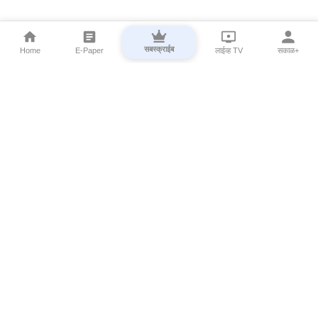
सबस्क्राईब
Home
E-Paper
लाईव्ह TV
सकाळ+
⌄
Marathi News
⌄
About Esakal
⌄
Digital Products
⌄
Sakal Programs