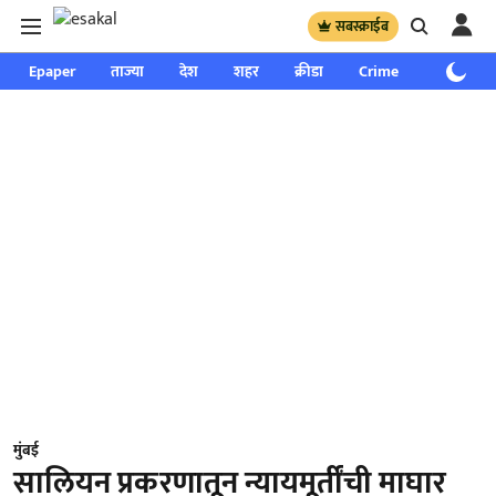
सबस्क्राईब
Epaper
ताज्या
देश
शहर
क्रीडा
Crime
साप्ताहिक
मुंबई
सालियन प्रकरणातून न्यायमूर्तींची माघार