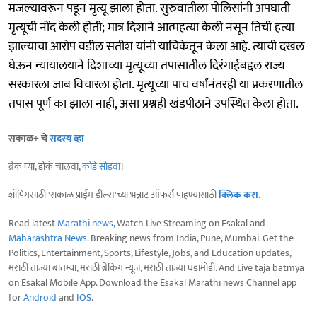
मजल्यावरून पडून मृत्यू झाला होता. सुरुवातीला पोलिसांनी अपघाती
मृत्यूची नोंद केली होती; मात्र दिशाने आत्महत्या केली नसून तिची हत्या
झाल्याचा आरोप वडील सतीश यांनी याचिकेतून केला आहे. त्याची दखल
घेऊन न्यायालयाने दिशाच्या मृत्यूच्या तपासातील दिरंगाईबद्दल राज्य
सरकारला जाब विचारला होता. मृत्यूच्या पाच वर्षांनंतरही या प्रकरणातील
तपास पूर्ण का झाला नाही, असा प्रश्नही खंडपीठाने उपस्थित केला होता.
सकाळ+ चे
सदस्य व्हा
ब्रेक घ्या, डोकं चालवा,
कोडे सोडवा
!
शॉपिंगसाठी 'सकाळ प्राईम डील्स'च्या भन्नाट ऑफर्स पाहण्यासाठी
क्लिक करा
.
Read latest
Marathi news
, Watch Live Streaming on Esakal and
Maharashtra News
. Breaking news from India, Pune, Mumbai. Get the
Politics, Entertainment, Sports, Lifestyle, Jobs, and Education updates,
मराठी ताज्या बातम्या, मराठी ब्रेकिंग न्यूज, मराठी ताज्या घडामोडी. And Live taja batmya
on Esakal Mobile App. Download the Esakal Marathi news Channel app
for
Android
and
IOS
.