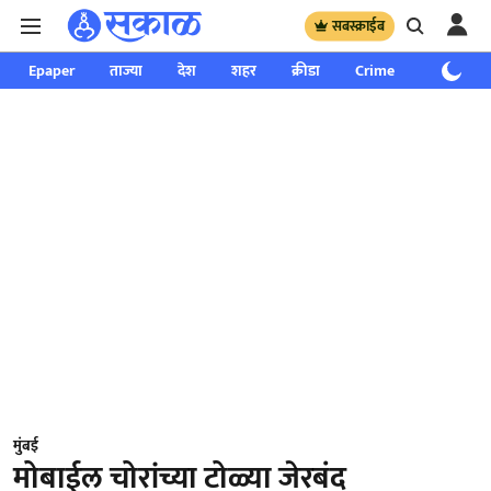
सबस्क्राईब
Epaper
ताज्या
देश
शहर
क्रीडा
Crime
साप्ताहिक
मुंबई
मोबाईल चोरांच्या टोळ्या जेरबंद