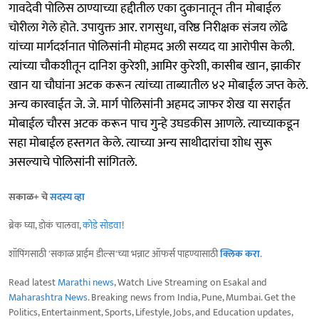
गावदेवी पोलिस ठाण्याच्या हद्दीतील एका दुकानातून तीन मोबाईल
चोरीला गेले होते. उपायुक्त आर. रागसुधा, वरिष्ठ निरीक्षक संजय लोंढे
यांच्या मार्गदर्शनात पोलिसांनी मोहमद अली सय्यद या आरोपीस केली.
त्यांच्या चौकशीतून दानिश कुरेशी, आमिर कुरेशी, कासीब खान, झाकीर
खान या चौघांना अटक करून त्यांच्या ताब्यातील ४२ मोबाईल जप्त केले.
अन्य कारवाईत जे. जे. मार्ग पोलिसांनी अहमद जाफर शेख या सराईत
मोबाईल चौरस अटक करून पाच गुन्हे उघडकीस आणले. त्याच्याकडून
सहा मोबाईल हस्तगत केले. त्याच्या अन्य साथीदारांचा शोध सुरू
असल्याचे पोलिसांनी सांगितले.
सकाळ+ चे
सदस्य व्हा
ब्रेक घ्या, डोकं चालवा,
कोडे सोडवा
!
शॉपिंगसाठी 'सकाळ प्राईम डील्स'च्या भन्नाट ऑफर्स पाहण्यासाठी
क्लिक करा
.
Read latest
Marathi news
, Watch Live Streaming on Esakal and
Maharashtra News
. Breaking news from India, Pune, Mumbai. Get the
Politics, Entertainment, Sports, Lifestyle, Jobs, and Education updates,