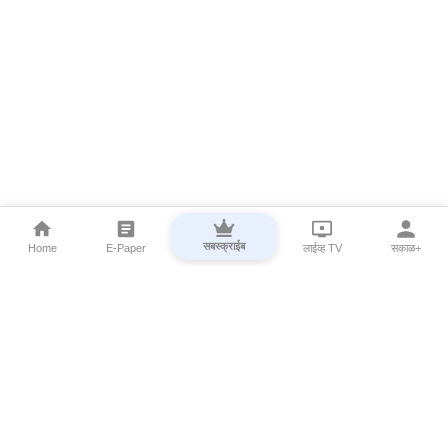
सबस्क्राईब
Home
E-Paper
लाईव्ह TV
सकाळ+