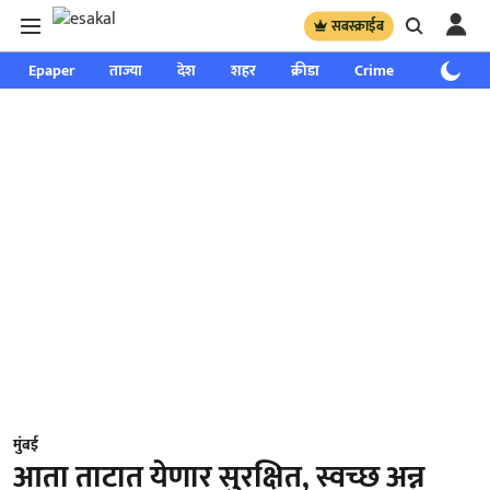
सबस्क्राईब
Epaper
ताज्या
देश
शहर
क्रीडा
Crime
साप्ताहिक
मुंबई
आता ताटात येणार सुरक्षित, स्वच्छ अन्न