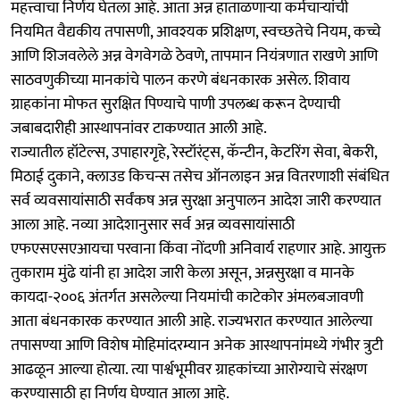
महत्त्वाचा निर्णय घेतला आहे. आता अन्न हाताळणाऱ्या कर्मचाऱ्यांची
नियमित वैद्यकीय तपासणी, आवश्यक प्रशिक्षण, स्वच्छतेचे नियम, कच्चे
आणि शिजवलेले अन्न वेगवेगळे ठेवणे, तापमान नियंत्रणात राखणे आणि
साठवणुकीच्या मानकांचे पालन करणे बंधनकारक असेल. शिवाय
ग्राहकांना मोफत सुरक्षित पिण्याचे पाणी उपलब्ध करून देण्याची
जबाबदारीही आस्थापनांवर टाकण्यात आली आहे.
राज्यातील हॉटेल्स, उपाहारगृहे, रेस्टॉरंट्स, कॅन्टीन, केटरिंग सेवा, बेकरी,
मिठाई दुकाने, क्लाउड किचन्स तसेच ऑनलाइन अन्न वितरणाशी संबंधित
सर्व व्यवसायांसाठी सर्वंकष अन्न सुरक्षा अनुपालन आदेश जारी करण्यात
आला आहे. नव्या आदेशानुसार सर्व अन्न व्यवसायांसाठी
एफएसएसएआयचा परवाना किंवा नोंदणी अनिवार्य राहणार आहे. आयुक्त
तुकाराम मुंढे यांनी हा आदेश जारी केला असून, अन्नसुरक्षा व मानके
कायदा-२००६ अंतर्गत असलेल्या नियमांची काटेकोर अंमलबजावणी
आता बंधनकारक करण्यात आली आहे. राज्यभरात करण्यात आलेल्या
तपासण्या आणि विशेष मोहिमांदरम्यान अनेक आस्थापनांमध्ये गंभीर त्रुटी
आढळून आल्या होत्या. त्या पार्श्वभूमीवर ग्राहकांच्या आरोग्याचे संरक्षण
करण्यासाठी हा निर्णय घेण्यात आला आहे.