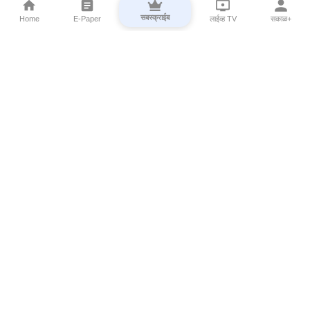
सबस्क्राईब
Home
E-Paper
लाईव्ह TV
सकाळ+
⌄
Marathi News
⌄
About Esakal
⌄
Digital Products
⌄
Sakal Programs
⌄
Print Products