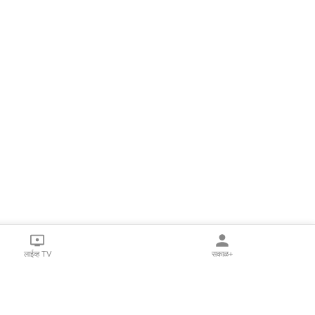
लाईव्ह TV
सकाळ+