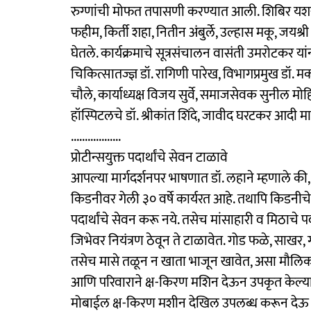
रुग्णांची मोफत तपासणी करण्यात आली. शिबिर यशस्वी
फहीम, किर्ती शहा, नितीन अंबुर्ले, उल्हास मकू, जयश्र
घेतले. कार्यक्रमाचे सूत्रसंचालन वासंती उमरोटकर यांन
चिकित्सातज्ज्ञ‍ डॉ. रागिणी पारेख, विभागप्रमुख डॉ. म
चौले, कार्याध्यक्ष विजय सुर्वे, समाजसेवक सुनील मोहि
हॉस्पिटलचे डॉ. श्रीकांत शिंदे, जावीद घरटकर आदी मा
..................
प्रोटीन्सयुक्त पदार्थांचे सेवन टाळावे
आपल्या मार्गदर्शनपर भाषणात डॉ. लहाने म्हणाले की
किडनीवर गेली ३० वर्षे कार्यरत आहे. तथापि किडनीच
पदार्थांचे सेवन करू नये. तसेच मांसाहारी व मिठाचे 
जिभेवर नियंत्रण ठेवून ते टाळावेत. गोड फळे, साखर, गू
तसेच मासे तळून न खाता भाजून खावेत, असा मौलिक आर
आणि परिवाराने क्ष-किरण मशिन देऊन उपकृत केल्या 
मोबाईल क्ष-किरण मशीन देखिल उपलब्ध करून देऊ अशी