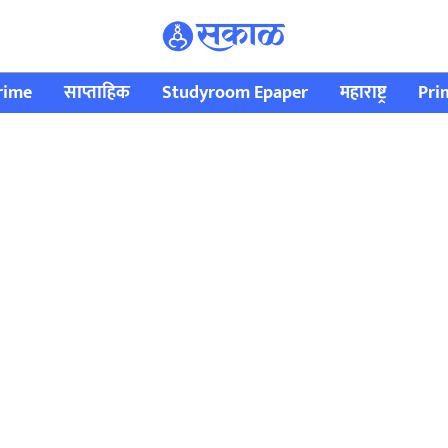
rime
साप्ताहिक
Studyroom Epaper
महाराष्ट्र
Pri