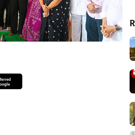
R
ferred
oogle