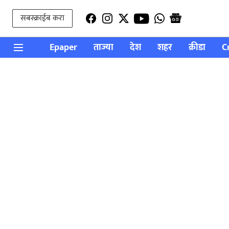
सबस्क्राईब करा
Epaper
ताज्या
देश
शहर
क्रीडा
C