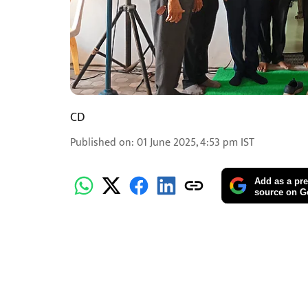
CD
Published on
:
01 June 2025, 4:53 pm
IST
Add as a pre
source on G