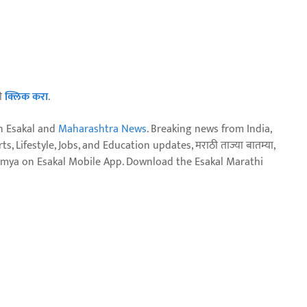
ठी
क्लिक करा
.
n Esakal and
Maharashtra News
. Breaking news from India,
, Lifestyle, Jobs, and Education updates, मराठी ताज्या बातम्या,
aja batmya on Esakal Mobile App. Download the Esakal Marathi