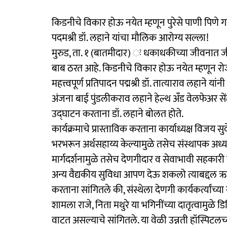
किडनीचे विकार होऊ नयेत म्हणून पुरेसे पाणी पिणे ग
पदमश्री डॉ. लहाने यांचा मौलिक आरोग्य सल्ला!
मुरुड, ता. १ (बातमीदार) ः धकाधकीच्या जीवनात 
बाब ठरत आहे. किडनीचे विकार होऊ नयेत म्हणून रोज 
महत्त्वपूर्ण प्रतिपादन पद्मश्री डॉ. तात्याराव लहाने 
अंजना बाई पुंडलीकराव लहाने हेल्थ अँड वेलफेअर सें
उद्‌घाटन करताना डॉ. लहाने बोलत होते.
कार्यक्रमाचे प्रास्ताविक करताना कार्याध्यक्ष विजय सुर्
भरभरून अर्थसहाय्य केल्यामुळे तसेच संस्थापक अध्यक्ष
मार्गदर्शनामुळे तसेच देणगीदार व सेवाभावी सहकारी 
अन्य वैद्यकीय सुविधा आपण देऊ शकलो त्याबद्दल ऋणनि
करताना सांगितले की, संस्थेला देणगी कार्यकर्त्यांच्य
शामला राजे, निता मथुरे या भगिनींच्या दातृत्वामुळ
वाटत असल्याचे सांगितले. या वेळी उन्नती हॉस्पिटलच्या