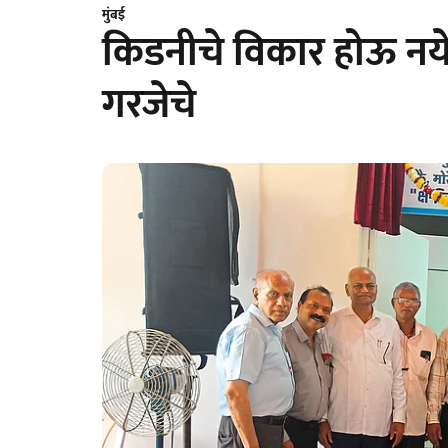
मुंबई
किडनीचे विकार होऊ नयेत 
गरजेचे