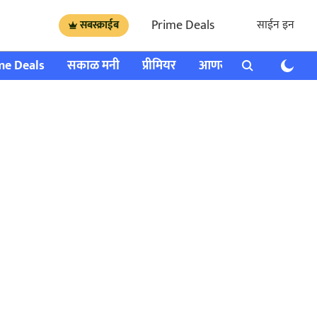
Prime Deals
साईन इन
सबस्क्राईब
me Deals
सकाळ मनी
प्रीमियर
आणखी
राशी भविष्य