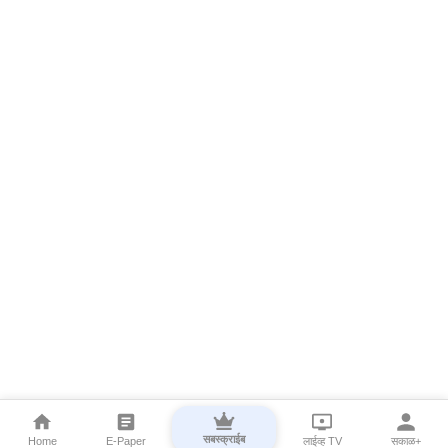
सबस्क्राईब
Home
E-Paper
लाईव्ह TV
सकाळ+