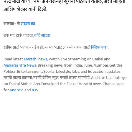
नरेंद्र मोदी यांच्या ‘नमो ॲप’वरूनही सूचना पाठवता येतील, अशी माहिती
आशिष शेलार यांनी दिली.
सकाळ+ चे
सदस्य व्हा
ब्रेक घ्या, डोकं चालवा,
कोडे सोडवा
!
शॉपिंगसाठी 'सकाळ प्राईम डील्स'च्या भन्नाट ऑफर्स पाहण्यासाठी
क्लिक करा
.
Read latest
Marathi news
, Watch Live Streaming on Esakal and
Maharashtra News
. Breaking news from India, Pune, Mumbai. Get the
Politics, Entertainment, Sports, Lifestyle, Jobs, and Education updates,
मराठी ताज्या बातम्या, मराठी ब्रेकिंग न्यूज, मराठी ताज्या घडामोडी. And Live taja batmya
on Esakal Mobile App. Download the Esakal Marathi news Channel app
for
Android
and
IOS
.