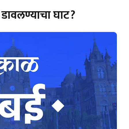
ंना डावलण्याचा घाट?