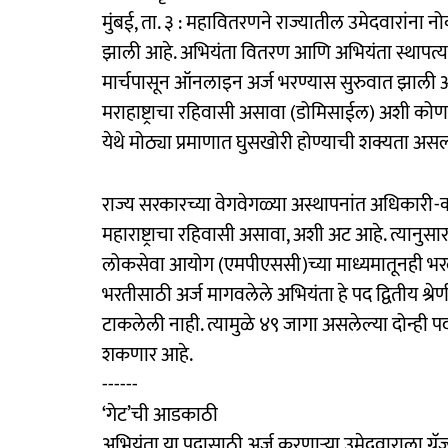
मुंबई, ता. ३ : महावितरणने राज्यातील उमेदवारांना
झाली आहे. अभियंता वितरण आणि अभियंता स्थापत्य
मार्चपासून ऑनलाइन अर्ज भरण्यास सुरुवात झाली आहे
मराहाष्ट्राचा रहिवासी असावा (डोमिसाईल) अशी कोणत
येथे मोठ्या प्रमाणात घुसखोरी होण्याची शक्यता असल्य
राज्य सरकारच्या वेगवेगळ्या अस्थापनांत अधिकारी-कर
महाराष्ट्राचा रहिवासी असावा, अशी अट आहे. त्यानुसा
लोकसेवा आयोग (एमपीएससी)च्या माध्यमातूनही भरल्
भरतीसाठी अर्ज मागवलेले अभियंता हे पद द्वितीय श्
टाकलेली नाही. त्यामुळे ४९ जागा असलेल्या दोन्ही प
शकणार आहे.
------
‘गेट’ची आडकाठी
अभियंता या पदासाठी अर्ज करणाऱ्या उमेदवाराला ग्रॅज्य