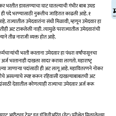
 नोकर भरतीत डावलण्याचा घाट घातल्याची गंभीर बाब उघड
 ही पदे भरण्यासाठी नुकतीच जाहिरात काढली आहे. १
. राज्यातील उमेदवारांना संधी मिळावी, म्हणून उमेदवार हा
ीही अट टाकलेली नाही. त्यामुळे परराज्यातील उमेदवारांची
ाने तीव्र नाराजी व्यक्त होत आहे.
्मचाऱ्यांची भरती करताना उमेदवार हा पंधरा वर्षांपासूनचा
र अर्ज भरतानाही दाखला सादर करावा लागतो. महाराष्‍ट्र
या जाणाऱ्या पदांसाठी ही अट लागू आहे. महावितरणने नोकर
रेणीचे असल्याचे स्पष्ट करून रहिवासी दाखल्याबाबतची अट
दांसाठी देशातील कोणत्याही राज्याचा उमेदवार अर्ज करू
ुएट अप्टीट्युड टेस्ट इन इंजिनीअरिंग (गेट) परीक्षेत मिळालेल्या