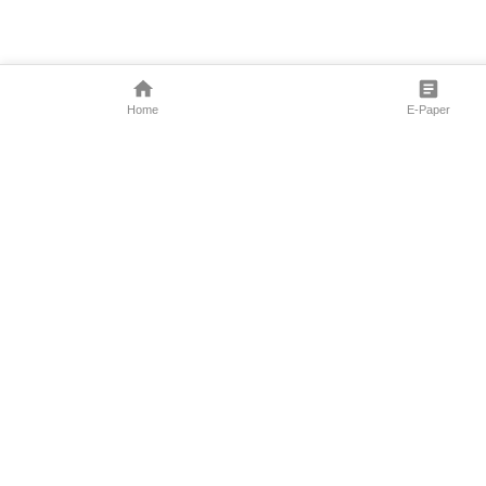
Home
E-Paper
Follow Us
Marathi News
Maharashtra N