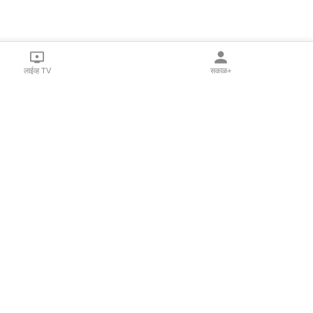
लाईव्ह TV
सकाळ+
l Programs
Print Products
Sakal Saptahik