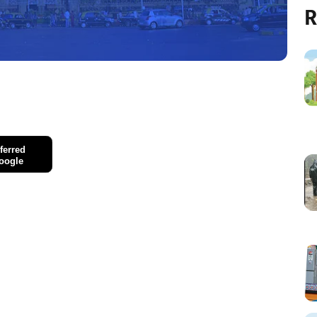
R
ferred
oogle