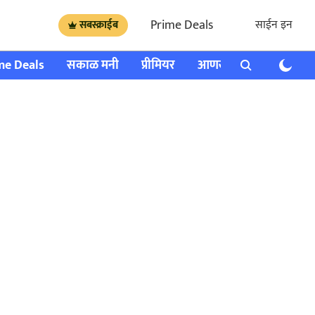
Prime Deals
साईन इन
सबस्क्राईब
me Deals
सकाळ मनी
प्रीमियर
आणखी
राशी भविष्य