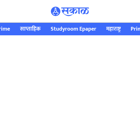
rime
साप्ताहिक
Studyroom Epaper
महाराष्ट्र
Pri