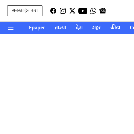
सबस्क्राईब करा
Epaper
ताज्या
देश
शहर
क्रीडा
C