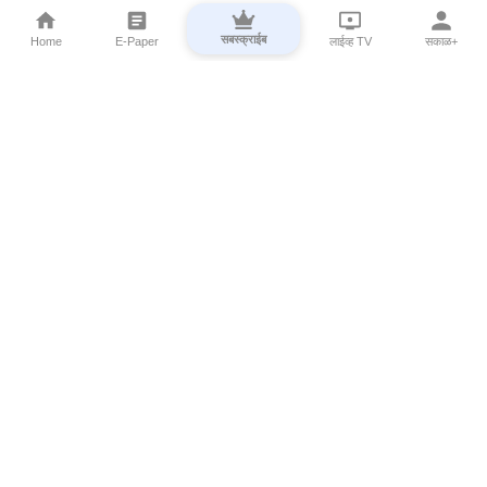
सबस्क्राईब
Home
E-Paper
लाईव्ह TV
सकाळ+
⌄
Marathi News
⌄
About Esakal
⌄
Digital Products
⌄
Sakal Programs
⌄
Print Products