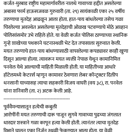
कर्जत-मुरबाड राष्ट्रीय महामार्गावरील नालधे गावाच्या हद्दीत असलेल्या
अबासा फार्म हाऊसजवळ गुरुवारी (ता. २९) सायंकाळी एका २५ वर्षीय
तरुणाचा मृतदेह आढळून आला होता. हात-पाय बांधलेल्या तसेच गळा
चिरलेल्या अवस्थेत असलेल्या मृतदेहाची ओळख पटवण्याचे मोठे आव्हान
पोलिसांसमोर उभे राहिले होते. या वेळी कर्जत पोलिस ठाण्याच्या स्थानिक
गुन्हे शाखेच्या पथकाने घटनास्थळी भेट देत तपासाला सुरुवात केली.
मयत तरुणाचे हात-पाय बांधण्यासाठी वापरलेल्या कपड्यावर काही खुणा
दिसून आल्या होत्या. त्यावरून मयत व्यक्ती नेपाळ येथून कामानिमित्त
पनवेल येथे आल्याची माहिती मिळाली होती. या माहितीच्या आधारे
हॉटेलमध्ये केटरर्स म्हणून कामावर ठेवणारा लेबर कॉन्ट्रक्टर दिलीप
धनसानी याच्यासह त्याचा सहकारी विजय वाघरी (वय ३८), रा. पनवेल
यांना शनिवारी (ता. २) अटक केली आहे.
---------------------------------------------
पूर्ववैमन्यासातून हत्येची कबुली
आरोपींनी मयत तरुणाची दारू पाजून सुगवे गावाच्या पुढच्या जंगलात
धारदार शस्त्राने गळा कापून हत्या केली होती. त्यानंतर त्याचा मृतदेह
रिक्षाने घालून एका निर्जन स्थळी फेकण्यात आला होता. या वेळी