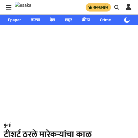
सबस्क्राईब
Epaper
ताज्या
देश
शहर
क्रीडा
Crime
साप्ताहिक
मुंबई
टीशर्ट ठरले मारेकऱ्यांचा काळ