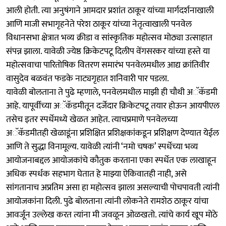
आली होती. त्या अनुषंगाने आमदार प्रशांत ठाकूर यांच्या मार्गदर्शनाखाली
आणि माजी सभागृहनेते परेश ठाकूर यांच्या नेतृत्वाखाली पनवेल
विधानसभा क्षेत्रात भव्य क्रीडा व सांस्कृतिक महोत्सव मोठ्या उत्साहात
संपन्न झाला. यावेळी ज्‍येष्ठ क्रिकेटपटू दिलीप वेंगसरकर यांच्या हस्ते या
महोत्सवाचा पारितोषिक वितरण समारंभ पनवेलमधील आद्य क्रांतिवीर
वासुदेव बळवंत फडके नाट्यगृहात शनिवारी पार पडला.
यावेळी बोलताना ते पुढे म्हणाले, पनवेलमधील माझी ही चौथी अॅकॅडमी
आहे. यापूर्वीच्या अॅकॅडमीतून दर्जेदार क्रिकेटपटू तयार होऊन आयपीएल
तसेच इतर स्पर्धेमध्ये खेळत आहेत. त्याचप्रमाणे पनवेलच्या
अॅकॅडमीतही खेळाडूंना प्रशिक्षित प्रशिक्षकांकडून प्रशिक्षण देण्यात येईल
आणि ते सुद्धा विनामूल्य. यावेळी त्यांनी ‘नमो चषक’ स्पर्धेच्या भव्य
आयोजनाबद्दल आयोजकांचे कौतुक करताना एका स्पर्धेत एक लाखाहून
अधिक स्पर्धक सहभाग घेतात हे माझ्या ऐकिवातही नाही, असे
सांगतानाच अप्रतिम असा हा महोत्सव झाला असल्याची पोचपावती त्यांनी
आयोजकांना दिली. पुढे बोलताना त्यांनी लोकनेते रामशेठ ठाकूर यांचा
आवर्जून उल्लेख करत त्यांना मी जवळून ओळखतो. त्यांचे कार्य खूप मोठे