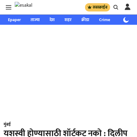
सबस्क्राईब
Epaper
ताज्या
देश
शहर
क्रीडा
Crime
साप्ताहिक
मुंबई
यशस्‍वी होण्यासाठी शॉर्टकट नको : दिलीप