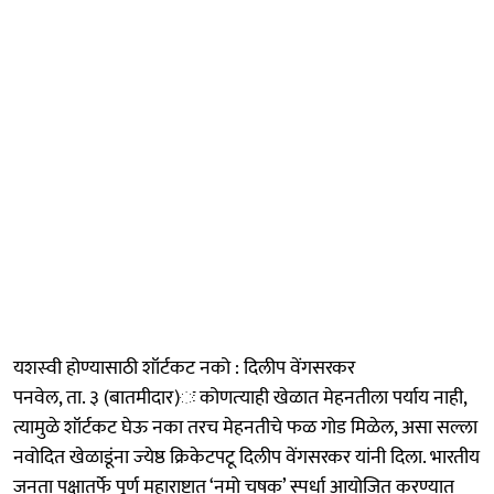
यशस्‍वी होण्यासाठी शॉर्टकट नको : दिलीप वेंगसरकर
पनवेल, ता. ३ (बातमीदार)ः कोणत्‍याही खेळात मेहनतीला पर्याय नाही,
त्यामुळे शॉर्टकट घेऊ नका तरच मेहनतीचे फळ गोड मिळेल, असा सल्ला
नवोदित खेळाडूंना ज्‍येष्ठ क्रिकेटपटू दिलीप वेंगसरकर यांनी दिला. भारतीय
जनता पक्षातर्फे पूर्ण महाराष्ट्रात ‘नमो चषक’ स्पर्धा आयोजित करण्यात