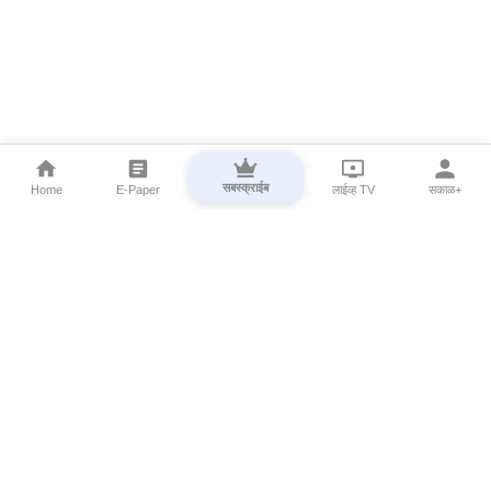
सबस्क्राईब
Home
E-Paper
लाईव्ह TV
सकाळ+
⌄
Marathi News
⌄
About Esakal