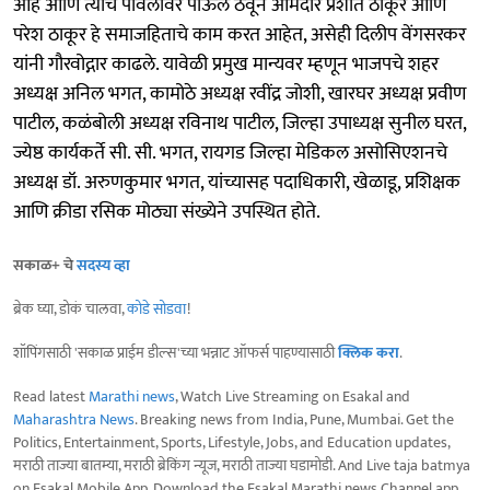
आहे आणि त्याच पावलावर पाऊल ठेवून आमदार प्रशांत ठाकूर आणि
परेश ठाकूर हे समाजहिताचे काम करत आहेत, असेही दिलीप वेंगसरकर
यांनी गौरवोद्गार काढले. यावेळी प्रमुख मान्यवर म्हणून भाजपचे शहर
अध्यक्ष अनिल भगत, कामोठे अध्यक्ष रवींद्र जोशी, खारघर अध्यक्ष प्रवीण
पाटील, कळंबोली अध्यक्ष रविनाथ पाटील, जिल्हा उपाध्यक्ष सुनील घरत,
ज्येष्ठ कार्यकर्ते सी. सी. भगत, रायगड जिल्हा मेडिकल असोसिएशनचे
अध्यक्ष डॉ. अरुणकुमार भगत, यांच्यासह पदाधिकारी, खेळाडू, प्रशिक्षक
आणि क्रीडा रसिक मोठ्या संख्येने उपस्थित होते.
सकाळ+ चे
सदस्य व्हा
ब्रेक घ्या, डोकं चालवा,
कोडे सोडवा
!
शॉपिंगसाठी 'सकाळ प्राईम डील्स'च्या भन्नाट ऑफर्स पाहण्यासाठी
क्लिक करा
.
Read latest
Marathi news
, Watch Live Streaming on Esakal and
Maharashtra News
. Breaking news from India, Pune, Mumbai. Get the
Politics, Entertainment, Sports, Lifestyle, Jobs, and Education updates,
मराठी ताज्या बातम्या, मराठी ब्रेकिंग न्यूज, मराठी ताज्या घडामोडी. And Live taja batmya
on Esakal Mobile App. Download the Esakal Marathi news Channel app