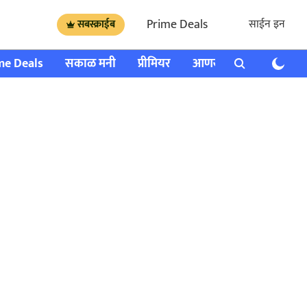
Prime Deals
साईन इन
सबस्क्राईब
me Deals
सकाळ मनी
प्रीमियर
आणखी
राशी भविष्य