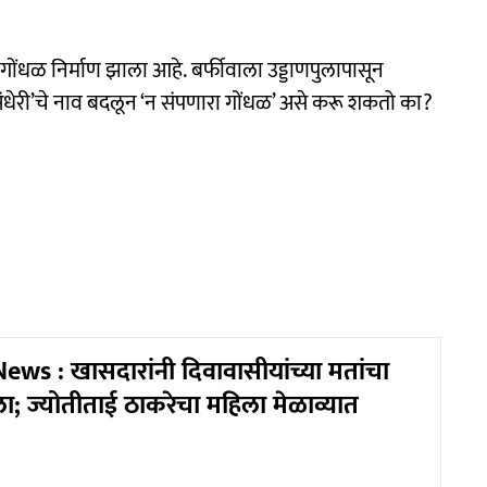
 गोंधळ निर्माण झाला आहे. बर्फीवाला उड्डाणपुलापासून
अंधेरी’चे नाव बदलून ‘न संपणारा गोंधळ’ असे करू शकतो का?
s : खासदारांनी दिवावासीयांच्या मतांचा
ा; ज्योतीताई ठाकरेचा महिला मेळाव्यात