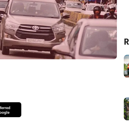
R
ferred
oogle