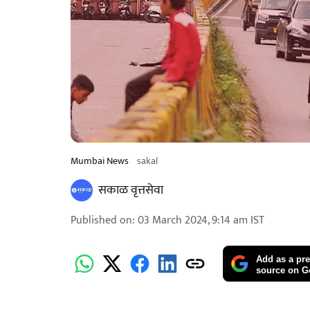
Mumbai News
sakal
सकाळ वृत्तसेवा
Published on
:
03 March 2024, 9:14 am
IST
Add as a pre
source on G