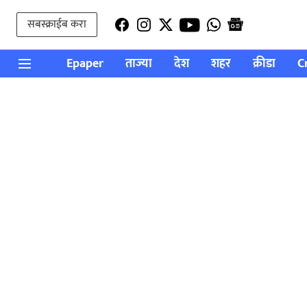
सबस्क्राईब करा
Epaper
ताज्या
देश
शहर
क्रीडा
C