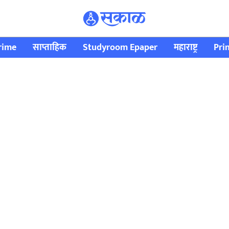
rime
साप्ताहिक
Studyroom Epaper
महाराष्ट्र
Pri