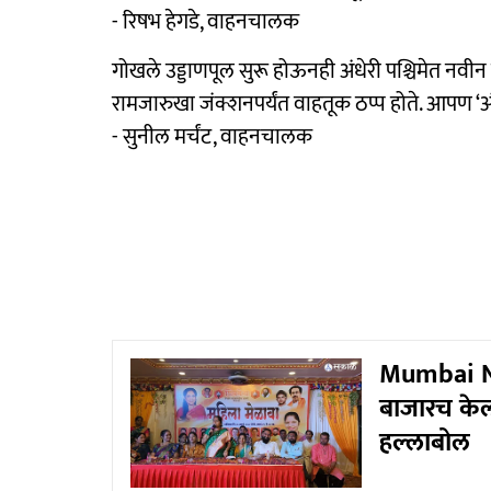
- रिषभ हेगडे, वाहनचालक
गोखले उड्डाणपूल सुरू होऊनही अंधेरी पश्चिमेत नवीन
रामजारुखा जंक्शनपर्यंत वाहतूक ठप्प होते. आपण ‘
- सुनील मर्चंट, वाहनचालक
Mumbai New
बाजारच केल
हल्लाबोल