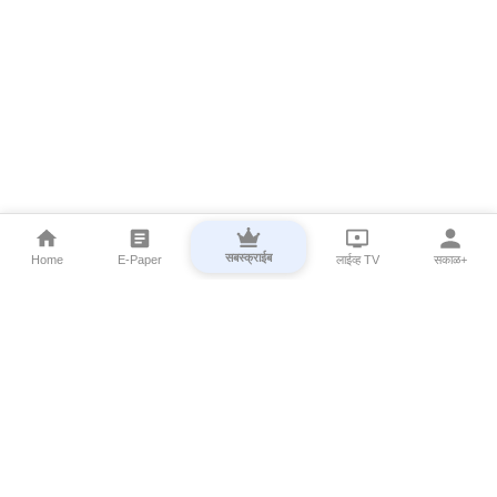
सबस्क्राईब
Home
E-Paper
लाईव्ह TV
सकाळ+
⌄
Marathi News