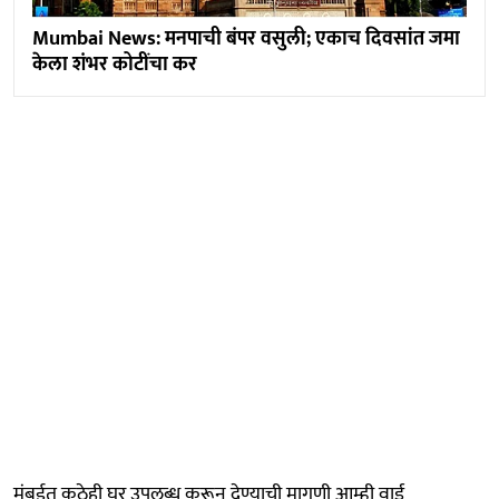
Mumbai News: मनपाची बंपर वसुली; एकाच दिवसांत जमा
केला शंभर कोटींचा कर
मुंबईत कुठेही घर उपलब्ध करून देण्याची मागणी आम्ही वार्ड