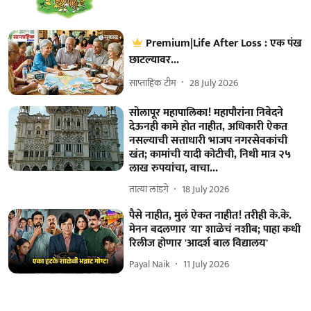
Premium|Life After Loss : एक पंख
छाटल्यावर...
साप्ताहिक टीम
28 July 2026
सोलापूर महापालिका! महापौरांना निवेदने
देऊनही कामे होत नाहीत, अधिकारी ऐकत
नसल्याची सत्ताधारी भाजप नगरसेवकांची
खंत; कामांची यादी कोटीची, निधी मात्र २५
लाख रुपयांचा, वाचा...
तात्या लांडगे
18 July 2026
पैसे नाहीत, मुलं ऐकत नाहीत! तरीही के.के.
मेनन बदलणार 'या' शाळेचं नशीब; पाहा कधी
रिलीज होणार 'आदर्श बाल विद्यालय'
Payal Naik
11 July 2026