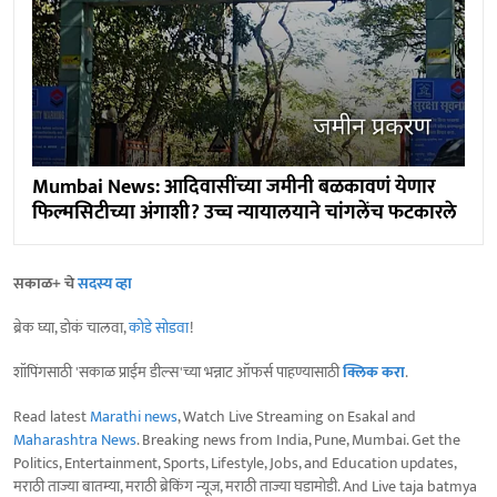
Mumbai News: आदिवासींच्या जमीनी बळकावणं येणार
फिल्मसिटीच्या अंगाशी? उच्च न्यायालयाने चांगलेंच फटकारले
सकाळ+ चे
सदस्य व्हा
ब्रेक घ्या, डोकं चालवा,
कोडे सोडवा
!
शॉपिंगसाठी 'सकाळ प्राईम डील्स'च्या भन्नाट ऑफर्स पाहण्यासाठी
क्लिक करा
.
Read latest
Marathi news
, Watch Live Streaming on Esakal and
Maharashtra News
. Breaking news from India, Pune, Mumbai. Get the
Politics, Entertainment, Sports, Lifestyle, Jobs, and Education updates,
मराठी ताज्या बातम्या, मराठी ब्रेकिंग न्यूज, मराठी ताज्या घडामोडी. And Live taja batmya