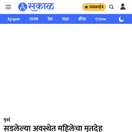
सबस्क्राईब
Epaper
ताज्या
देश
शहर
क्रीडा
Crime
साप्ताहिक
मुंबई
सडलेल्या अवस्थेत महिलेचा मृतदेह