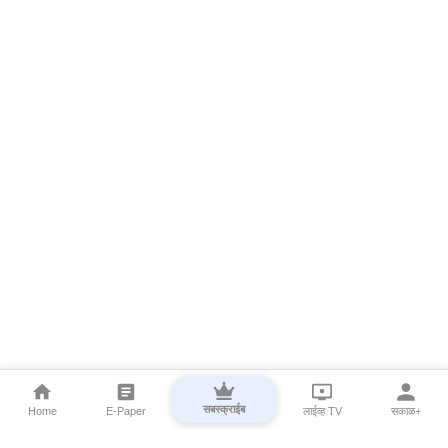
सबस्क्राईब
Home
E-Paper
लाईव्ह TV
सकाळ+