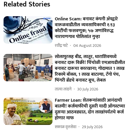
Related Stories
Online Scam: बनावट कंपनी ॲपद्वारे
वारूळवाडीतील व्यवसायिकाची १.९३
कोटींची फसवणूक; ५७ जणांविरुद्ध
नारायणगाव पोलिसांत गुन्हा
रवींद्र पाटे
04 August 2026
सोलापूरसह बीड, लातूर, धाराशिवमध्ये
बनावट दारू विक्री! चिंचोळी एमआयडीसीत
बनावट दारूचा कारखाना; गोदामात 1 लाख
रिकामे बॉक्स, 1 लाख बाटल्या, टॅंगो पंच,
भिंगरी ब्रॅंडचे बनावट बूच, लेबल
तात्या लांडगे
30 July 2026
Farmer Loan: शेतकऱ्यांसाठी आनंदाची
बातमी! कर्जमाफीची दुसरी यादी ऑगस्टच्या
दुसऱ्या आठवड्यात, दोन लाखांपर्यंतचे कर्ज
होणार माफ
सकाळ वृत्तसेवा
29 July 2026