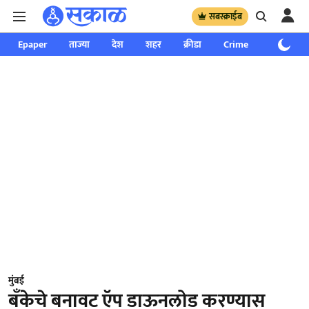
सबस्क्राईब
Epaper
ताज्या
देश
शहर
क्रीडा
Crime
साप्ताहिक
मुंबई
बँकेचे बनावट ऍप डाऊनलोड करण्यास