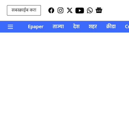
सबस्क्राईब करा
Epaper
ताज्या
देश
शहर
क्रीडा
C