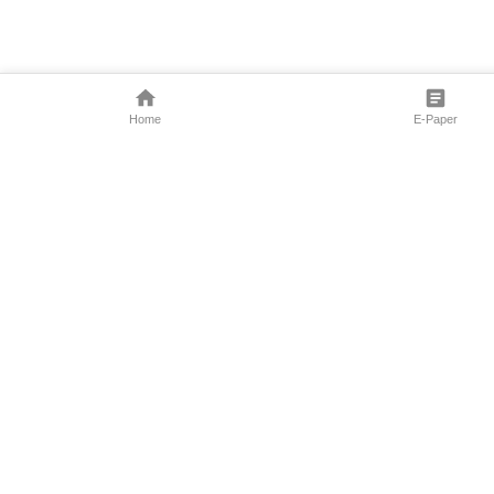
Home
E-Paper
Follow Us
Marathi News
Maharashtra N
Entertainment 