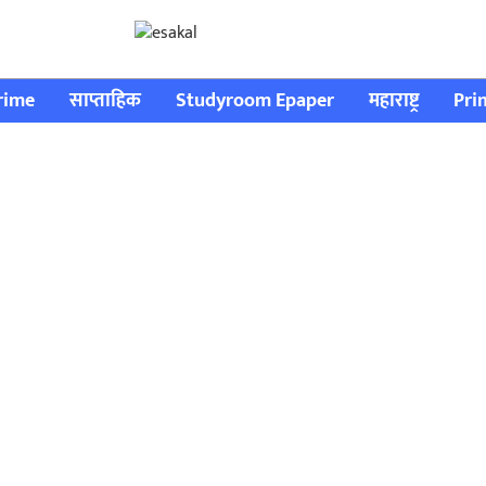
rime
साप्ताहिक
Studyroom Epaper
महाराष्ट्र
Pri