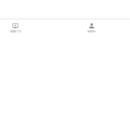
लाईव्ह TV
सकाळ+
l Programs
Print Products
Sakal Saptahik
hka
Family Doctor