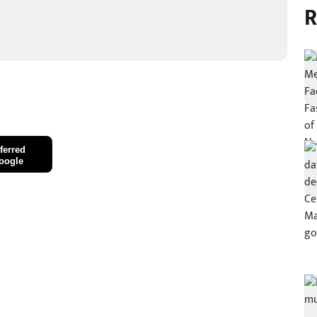
R
ferred
oogle