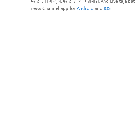
मराठी ब्रेकिंग न्यूज, मराठी ताज्या घडामोडी. And Live t
news Channel app for
Android
and
IOS
.