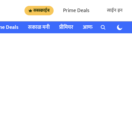
Prime Deals
साईन इन
सबस्क्राईब
me Deals
सकाळ मनी
प्रीमियर
आणखी
राशी भविष्य