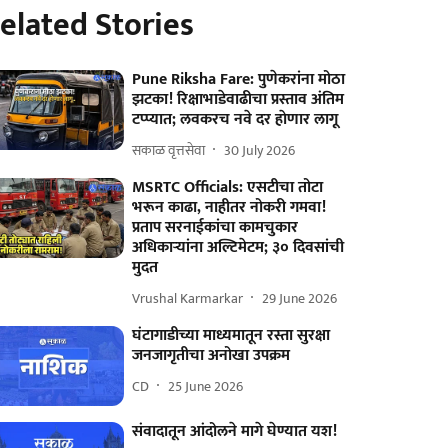
elated Stories
Pune Riksha Fare: पुणेकरांना मोठा
झटका! रिक्षाभाडेवाढीचा प्रस्ताव अंतिम
टप्प्यात; लवकरच नवे दर हाेणार लागू
सकाळ वृत्तसेवा
30 July 2026
MSRTC Officials: एसटीचा तोटा
भरून काढा, नाहीतर नोकरी गमवा!
प्रताप सरनाईकांचा कामचुकार
अधिकाऱ्यांना अल्टिमेटम; ३० दिवसांची
मुदत
Vrushal Karmarkar
29 June 2026
घंटागाडीच्या माध्यमातून रस्ता सुरक्षा
जनजागृतीचा अनोखा उपक्रम
CD
25 June 2026
संवादातून आंदोलने मागे घेण्यात यश!