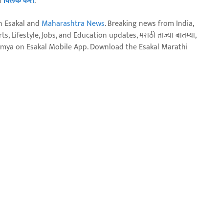
ठी
क्लिक करा
.
n Esakal and
Maharashtra News
. Breaking news from India,
, Lifestyle, Jobs, and Education updates, मराठी ताज्या बातम्या,
aja batmya on Esakal Mobile App. Download the Esakal Marathi