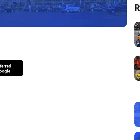
R
ferred
oogle