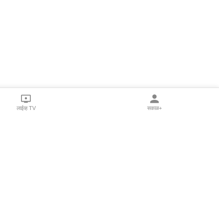
लाईव्ह TV
सकाळ+