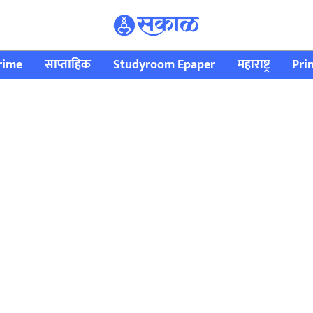
rime
साप्ताहिक
Studyroom Epaper
महाराष्ट्र
Pri