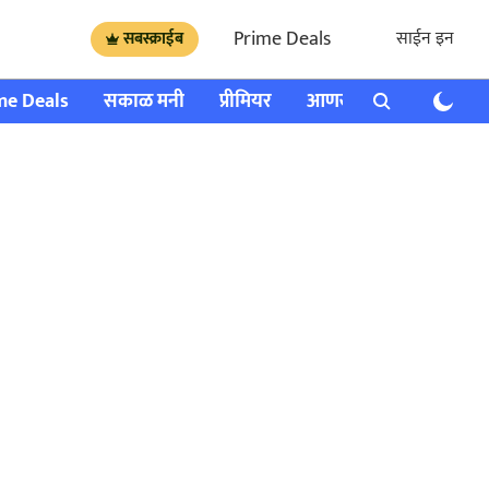
Prime Deals
साईन इन
सबस्क्राईब
me Deals
सकाळ मनी
प्रीमियर
आणखी
राशी भविष्य