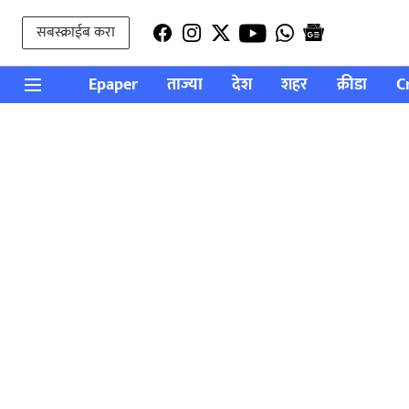
सबस्क्राईब करा
Epaper
ताज्या
देश
शहर
क्रीडा
C