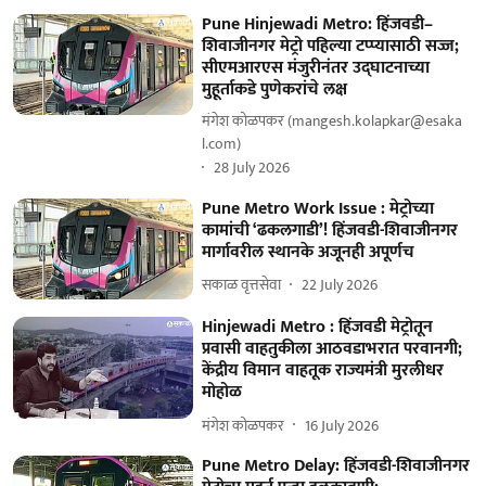
Pune Hinjewadi Metro: हिंजवडी–
शिवाजीनगर मेट्रो पहिल्या टप्प्यासाठी सज्ज;
सीएमआरएस मंजुरीनंतर उद्‌घाटनाच्या
मुहूर्ताकडे पुणेकरांचे लक्ष
मंगेश कोळपकर (mangesh.kolapkar@esaka
l.com)
28 July 2026
Pune Metro Work Issue : मेट्रोच्या
कामांची ‘ढकलगाडी’! हिंजवडी-शिवाजीनगर
मार्गावरील स्थानके अजूनही अपूर्णच
सकाळ वृत्तसेवा
22 July 2026
Hinjewadi Metro : हिंजवडी मेट्रोतून
प्रवासी वाहतुकीला आठवडाभरात परवानगी;
केंद्रीय विमान वाहतूक राज्यमंत्री मुरलीधर
मोहोळ
मंगेश कोळपकर
16 July 2026
Pune Metro Delay: हिंजवडी-शिवाजीनगर