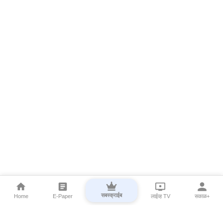
सबस्क्राईब
Home
E-Paper
लाईव्ह TV
सकाळ+