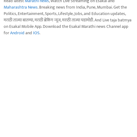
Read latest
Marathi news
, Watch Live Streaming on Esakal and
Maharashtra News
. Breaking news from India, Pune, Mumbai. Get the
Politics, Entertainment, Sports, Lifestyle, Jobs, and Education updates,
मराठी ताज्या बातम्या, मराठी ब्रेकिंग न्यूज, मराठी ताज्या घडामोडी. And Live taja batmya
on Esakal Mobile App. Download the Esakal Marathi news Channel app
for
Android
and
IOS
.