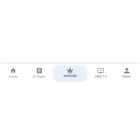
सबस्क्राईब
Home
E-Paper
लाईव्ह TV
सकाळ+