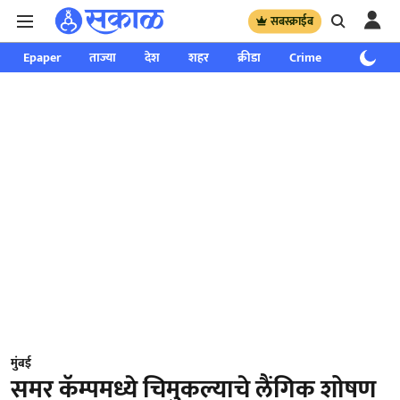
सबस्क्राईब
Epaper
ताज्या
देश
शहर
क्रीडा
Crime
साप्ताहिक
मुंबई
समर कॅम्पमध्ये चिमुकल्याचे लैंगिक शोषण