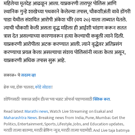
महिलेचा मृतदेह आढळून आला. याप्रकरणी तारापूर पोलिस आणि
स्थानिक गुन्हे शाखेच्या पथकाने केलेल्या तपास, चौकशीअंती वावे डोंगरी
पाडा येथील संशयित आरोपी अंकेश चौरे (वय २०) याला ताब्यात घेतले.
त्याची चौकशी केली असता वृद्ध महिला ही आईशी भांडण करून सतत
त्रास देत असल्याच्या कारणावरून हत्या केल्याची कबुली त्याने दिली.
याप्रकरणी आरोपीला अटक करण्यात आली. त्याने वृद्धेवर अतिप्रसंग
करण्याचा प्रयत्न केला असल्याचा संशय पोलिसांनी व्यक्त केला असून,
याप्रकरणी अधिक तपास सुरू आहे.
सकाळ+ चे
सदस्य व्हा
ब्रेक घ्या, डोकं चालवा,
कोडे सोडवा
!
शॉपिंगसाठी 'सकाळ प्राईम डील्स'च्या भन्नाट ऑफर्स पाहण्यासाठी
क्लिक करा
.
Read latest
Marathi news
, Watch Live Streaming on Esakal and
Maharashtra News
. Breaking news from India, Pune, Mumbai. Get the
Politics, Entertainment, Sports, Lifestyle, Jobs, and Education updates,
मराठी ताज्या बातम्या, मराठी ब्रेकिंग न्यूज, मराठी ताज्या घडामोडी. And Live taja batmya