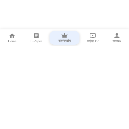
सबस्क्राईब
Home
E-Paper
लाईव्ह TV
सकाळ+
⌄
Marathi News
⌄
About Esakal
⌄
Digital Products