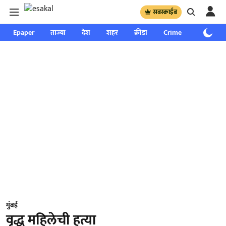
सबस्क्राईब
Epaper
ताज्या
देश
शहर
क्रीडा
Crime
साप्ताहिक
मुंबई
वृद्ध महिलेची हत्या