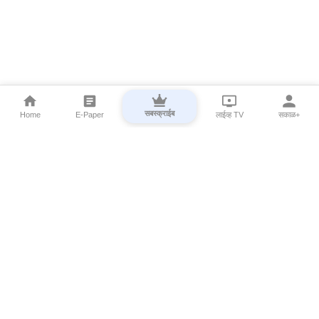
सबस्क्राईब
Home
E-Paper
लाईव्ह TV
सकाळ+
⌄
Marathi News
⌄
About Esakal
⌄