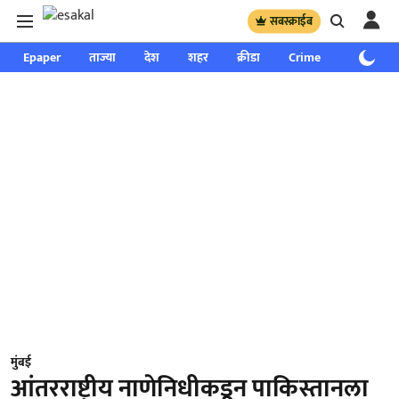
सबस्क्राईब
Epaper
ताज्या
देश
शहर
क्रीडा
Crime
साप्ताहिक
मुंबई
आंतरराष्ट्रीय नाणेनिधीकडून पाकिस्तानला