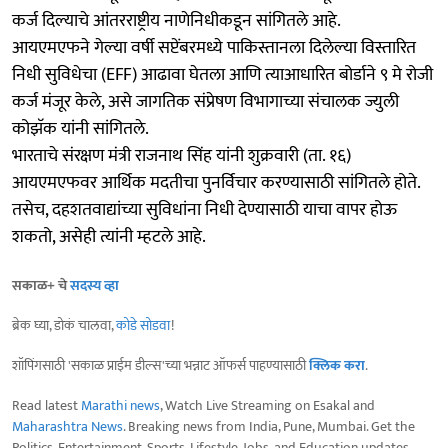
कर्ज दिल्याचे आंतरराष्ट्रीय नाणेनिधीकडून सांगितले आहे.
आयएमएफने गेल्या वर्षी सप्टेंबरमध्ये पाकिस्तानला दिलेल्या विस्तारित
निधी सुविधेचा (EFF) आढावा घेतला आणि त्याआधारित बोर्डाने ९ मे रोजी
कर्ज मंजूर केले, असे जागतिक संप्रेषण विभागाच्या संचालक ज्युली
कोझॅक यांनी सांगितले.
भारताचे संरक्षण मंत्री राजनाथ सिंह यांनी शुक्रवारी (ता. १६)
आयएमएफवर आर्थिक मदतीचा पुनर्विचार करण्यासाठी सांगितले होते.
तसेच, दहशतवाद्यांच्या सुविधांना निधी देण्यासाठी याचा वापर होऊ
शकतो, असेही त्यांनी म्हटले आहे.
सकाळ+ चे
सदस्य व्हा
ब्रेक घ्या, डोकं चालवा,
कोडे सोडवा
!
शॉपिंगसाठी 'सकाळ प्राईम डील्स'च्या भन्नाट ऑफर्स पाहण्यासाठी
क्लिक करा
.
Read latest
Marathi news
, Watch Live Streaming on Esakal and
Maharashtra News
. Breaking news from India, Pune, Mumbai. Get the
Politics, Entertainment, Sports, Lifestyle, Jobs, and Education updates,