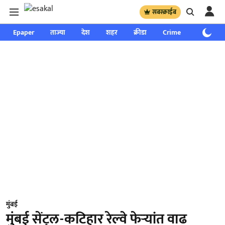
सबस्क्राईब
Epaper
ताज्या
देश
शहर
क्रीडा
Crime
साप्ताहिक
मुंबई
मुंबई सेंट्रल-कटिहार रेल्वे फेऱ्यांत वाढ