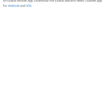
on Esakal Mobile App. Download the Esakal Marathi news Channel app
for
Android
and
IOS
.