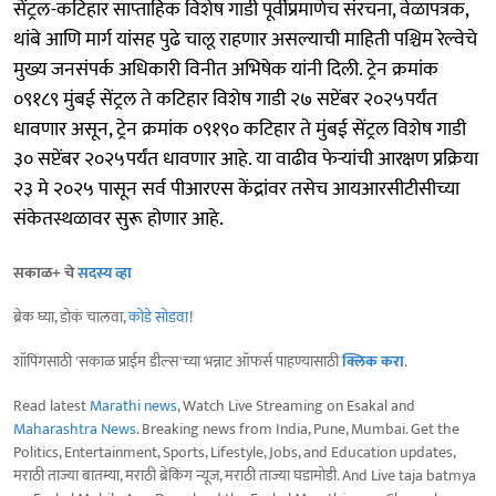
सेंट्रल-कटिहार साप्ताहिक विशेष गाडी पूर्वीप्रमाणेच संरचना, वेळापत्रक,
थांबे आणि मार्ग यांसह पुढे चालू राहणार असल्याची माहिती पश्चिम रेल्वेचे
मुख्य जनसंपर्क अधिकारी विनीत अभिषेक यांनी दिली. ट्रेन क्रमांक
०९१८९ मुंबई सेंट्रल ते कटिहार विशेष गाडी २७ सप्टेंबर २०२५पर्यंत
धावणार असून, ट्रेन क्रमांक ०९१९० कटिहार ते मुंबई सेंट्रल विशेष गाडी
३० सप्टेंबर २०२५पर्यंत धावणार आहे. या वाढीव फेऱ्यांची आरक्षण प्रक्रिया
२३ मे २०२५ पासून सर्व पीआरएस केंद्रांवर तसेच आयआरसीटीसीच्या
संकेतस्थळावर सुरू होणार आहे.
सकाळ+ चे
सदस्य व्हा
ब्रेक घ्या, डोकं चालवा,
कोडे सोडवा
!
शॉपिंगसाठी 'सकाळ प्राईम डील्स'च्या भन्नाट ऑफर्स पाहण्यासाठी
क्लिक करा
.
Read latest
Marathi news
, Watch Live Streaming on Esakal and
Maharashtra News
. Breaking news from India, Pune, Mumbai. Get the
Politics, Entertainment, Sports, Lifestyle, Jobs, and Education updates,
मराठी ताज्या बातम्या, मराठी ब्रेकिंग न्यूज, मराठी ताज्या घडामोडी. And Live taja batmya