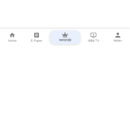
सबस्क्राईब
Home
E-Paper
लाईव्ह TV
सकाळ+
⌄
Marathi News
⌄
About Esakal
⌄
Digital Products