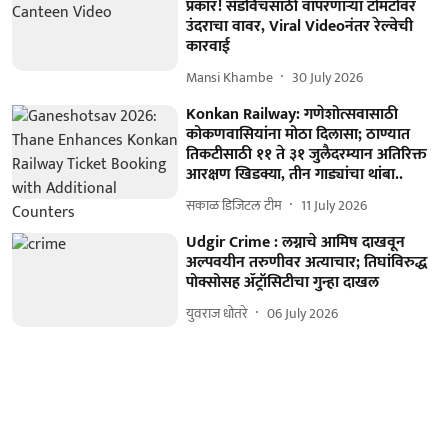
प्रकार! सँडविचसाठी वापरणाऱ्या टोमॅटोवर
उंदराचा वावर, Viral Videoनंतर रेल्वेची
कारवाई
Mansi Khambe
30 July 2026
Konkan Railway: गणेशोत्सवासाठी
कोकणवासियांना मोठा दिलासा; ठाण्यात
तिकटीसाठी ११ ते ३१ जुलैदरम्यान अतिरिक्त
आरक्षण खिडक्या, तीन गाड्यांचा थांबा..
सकाळ डिजिटल टीम
11 July 2026
Udgir Crime : लग्नाचे आमिष दाखवून
अल्पवयीन तरुणीवर अत्याचार; तिघांविरुद्ध
पोक्सोसह ॲट्रॉसिटीचा गुन्हा दाखल
युवराज धोतरे
06 July 2026