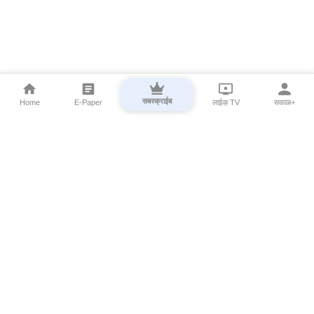
सबस्क्राईब
Home
E-Paper
लाईव्ह TV
सकाळ+
⌄
Marathi News
⌄
About Esakal
⌄
Digital Products