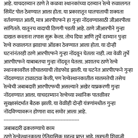
आहे. याचदरम्यान ठाणे ते कळवा स्थानकांच्या दरम्यान रेल्वे रुळालगत
सिमेंट पोल ठेवण्यात आला होता. या प्रकारातून घातपाताची शक्यता
वर्तवण्यात आली, मात्र आरपीएफने हा गुन्हा नोंदवण्यासाठी जीआरपीला
सांगितले. यातूनच वादाची ठिणगी पडली आहे. ठाणे जीआरपीने गुन्हा
दाखल करताना तपास सुरू केला. तोच दिघा आणि तुर्भे दरम्यान पुन्हा
रेल्वे रुळालगत झाडाचा ओंडका ठेवण्यात आला होता. या दोन्ही
घटनांनंतरही ठाणे आरपीएफने गुन्हा नोंदवून घेतला नाही. त्या वेळी तुर्भे
आरपीएफने याबाबतचा गुन्हा नोंदवून घेतला. अशातच ठाणे रेल्वे
स्थानकावरील शौचालयाची तोडफोड झाली. या घटनेत आरपीएफने गुन्हा
नोंदवण्यात टाळाटाळ केली, पण रेल्वेस्थानकातील मालमत्तेची तसेच
रेल्वेची जबाबदारी आरपीएफची असल्याने अखेर याप्रकरणी गुन्हा
नोंदवण्यात आला. याचदरम्यान रेल्वेच्या स्थानिक पातळीवर
सुरक्षासंदर्भात बैठक झाली. या वेळीही दोन्ही यंत्रणांमधील गुन्हा
नोंदविण्यावरून होणारा वाद समोर आला आहे.
-------------------------------------------------
जबाबदारी ढकलण्याचे काम
ठाणे रेल्वेस्थानकाला ऐतिहासिक महत्त्व प्राप्त आहे. छत्रपती शिवाजी