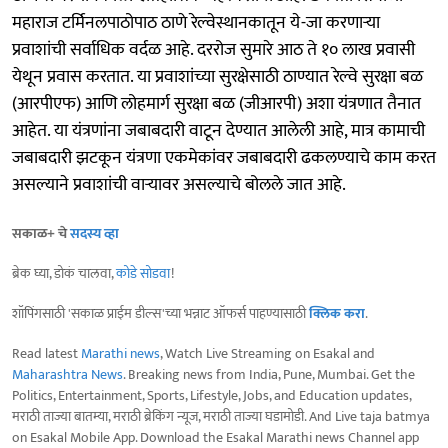
महाराज टर्मिनलपाठोपाठ ठाणे रेल्वेस्थानकातून ये-जा करणाऱ्या
प्रवाशांची सर्वाधिक वर्दळ आहे. दररोज सुमारे आठ ते १० लाख प्रवासी
येथून प्रवास करतात. या प्रवाशांच्या सुरक्षेसाठी ठाण्यात रेल्वे सुरक्षा बळ
(आरपीएफ) आणि लोहमार्ग सुरक्षा बळ (जीआरपी) अशा यंत्रणात तैनात
आहेत. या यंत्रणांना जबाबदारी वाटून देण्यात आलेली आहे, मात्र कामाची
जबाबदारी झटकून यंत्रणा एकमेकांवर जबाबदारी ढकलण्याचे काम करत
असल्याने प्रवाशांची वाऱ्यावर असल्याचे बोलले जात आहे.
सकाळ+ चे
सदस्य व्हा
ब्रेक घ्या, डोकं चालवा,
कोडे सोडवा
!
शॉपिंगसाठी 'सकाळ प्राईम डील्स'च्या भन्नाट ऑफर्स पाहण्यासाठी
क्लिक करा
.
Read latest
Marathi news
, Watch Live Streaming on Esakal and
Maharashtra News
. Breaking news from India, Pune, Mumbai. Get the
Politics, Entertainment, Sports, Lifestyle, Jobs, and Education updates,
मराठी ताज्या बातम्या, मराठी ब्रेकिंग न्यूज, मराठी ताज्या घडामोडी. And Live taja batmya
on Esakal Mobile App. Download the Esakal Marathi news Channel app