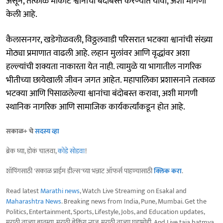
असून, तत्काळ मोकाट श्वानांचा बंदोबस्त करण्यात यावा, अशी मागणी
केली आहे.
कैलासनगर, खडेगोळवली, विठ्ठलवाडी परिसरात भटक्या श्वानांची संख्या
मोठ्या प्रमाणात वाढली आहे. लहान मुलांवर आणि वृद्धांवर अशा
हल्ल्यांची शक्यता नाकारता येत नाही. त्यामुळे या भागातील नागरिक
भीतीच्या छायेखाली जीवन जगत आहेत. महापालिका प्रशासनाने तत्काळ
भटक्या आणि पिसाळलेल्या श्वानांचा बंदोबस्त करावा, अशी मागणी
स्थानिक नागरिक आणि सामाजिक कार्यकर्त्यांकडून होत आहे.
सकाळ+ चे
सदस्य व्हा
ब्रेक घ्या, डोकं चालवा,
कोडे सोडवा
!
शॉपिंगसाठी 'सकाळ प्राईम डील्स'च्या भन्नाट ऑफर्स पाहण्यासाठी
क्लिक करा
.
Read latest
Marathi news
, Watch Live Streaming on Esakal and
Maharashtra News
. Breaking news from India, Pune, Mumbai. Get the
Politics, Entertainment, Sports, Lifestyle, Jobs, and Education updates,
मराठी ताज्या बातम्या, मराठी ब्रेकिंग न्यूज, मराठी ताज्या घडामोडी. And Live taja batmya