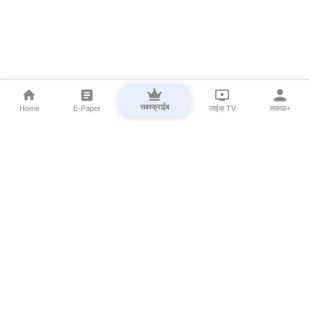
सबस्क्राईब
Home
E-Paper
लाईव्ह TV
सकाळ+
⌄
Marathi News
⌄
About Esakal
⌄
Digital Products