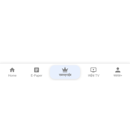
सबस्क्राईब
Home
E-Paper
लाईव्ह TV
सकाळ+