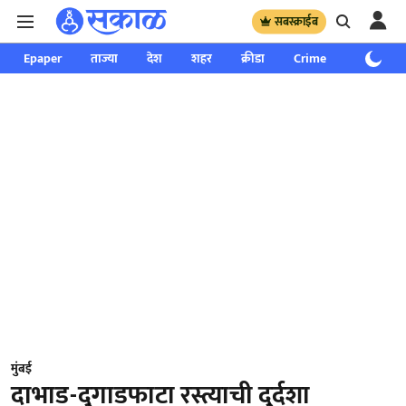
सबस्क्राईब
Epaper
ताज्या
देश
शहर
क्रीडा
Crime
साप्ताहिक
मुंबई
दाभाड-दुगाडफाटा रस्त्याची दुर्दशा