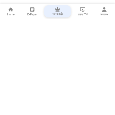
सबस्क्राईब
Home
E-Paper
लाईव्ह TV
सकाळ+
⌄
Marathi News
⌄
About Esakal
⌄
Digital Products
⌄
Sakal Programs