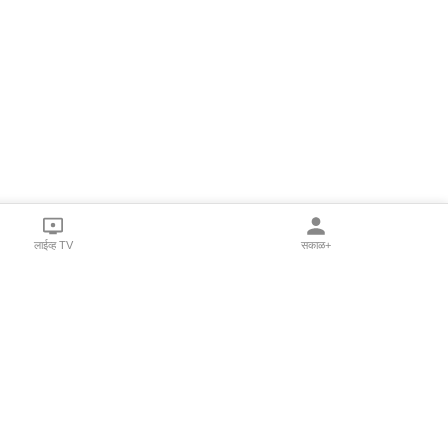
लाईव्ह TV
सकाळ+