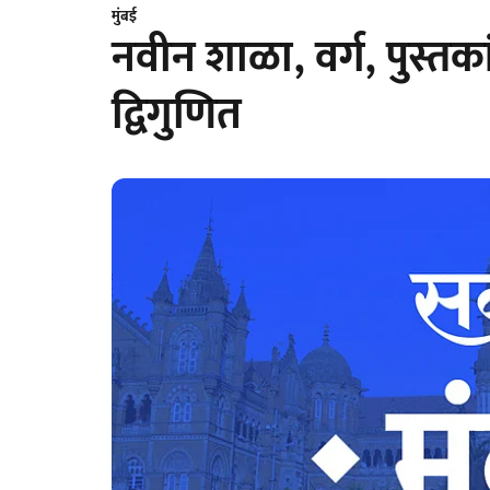
मुंबई
नवीन शाळा, वर्ग, पुस्तकांम
द्विगुणित