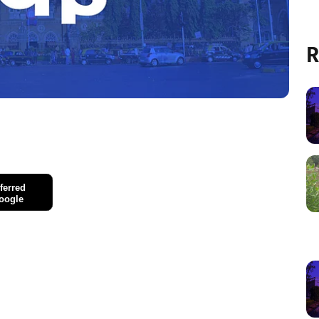
R
ferred
oogle