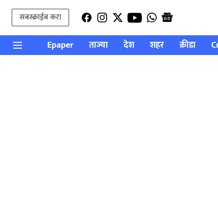
सबस्क्राईब करा
Epaper
ताज्या
देश
शहर
क्रीडा
C