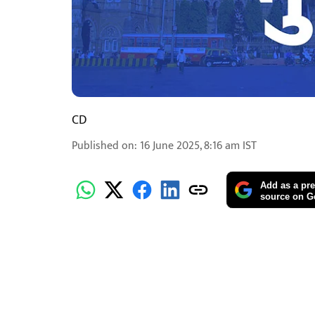
CD
Published on
:
16 June 2025, 8:16 am
IST
Add as a pre
source on G