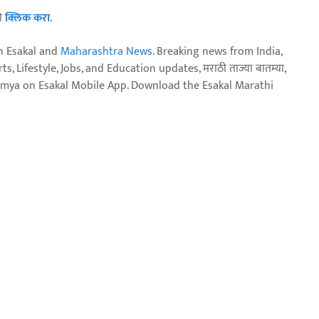
ठी
क्लिक करा
.
n Esakal and
Maharashtra News
. Breaking news from India,
, Lifestyle, Jobs, and Education updates, मराठी ताज्या बातम्या,
aja batmya on Esakal Mobile App. Download the Esakal Marathi