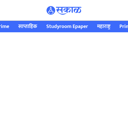
rime
साप्ताहिक
Studyroom Epaper
महाराष्ट्र
Pri