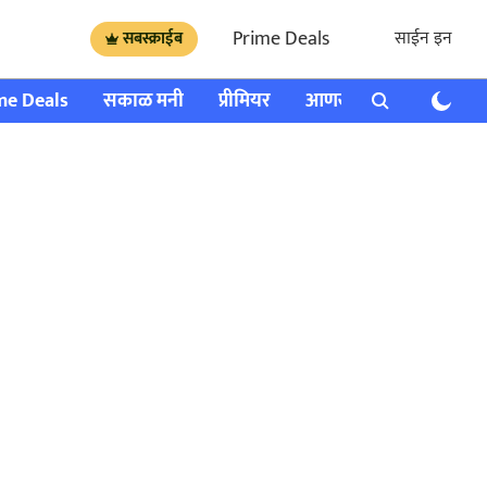
Prime Deals
साईन इन
सबस्क्राईब
me Deals
सकाळ मनी
प्रीमियर
आणखी
राशी भविष्य