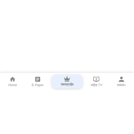
सबस्क्राईब
Home
E-Paper
लाईव्ह TV
सकाळ+