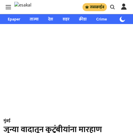
सबस्क्राईब
Epaper
ताज्या
देश
शहर
क्रीडा
Crime
साप्ताहिक
मुंबई
जुन्या वादातून कुटुंबीयांना मारहाण