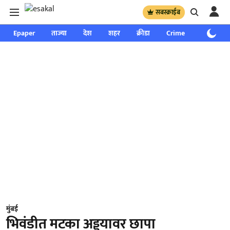
सबस्क्राईब
Epaper
ताज्या
देश
शहर
क्रीडा
Crime
साप्ताहिक
मुंबई
भिवंडीत मटका अड्ड्यावर छापा