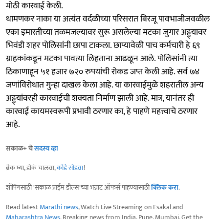
मोठी कारवाई केली.
धामणकर नाका या अत्यंत वर्दळीच्या परिसरात बिरजू पावभाजीजवळील
एका इमारतीच्या तळमजल्यावर सुरू असलेल्या मटका जुगार अड्ड्यावर
भिवंडी शहर पोलिसांनी छापा टाकला. छाप्यावेळी पाच कर्मचारी हे ६९
ग्राहकांकडून मटका पावत्या लिहताना आढळून आले. पोलिसांनी त्या
ठिकाणाहून ५१ हजार ७२० रुपयांची रोकड जप्त केली आहे. सर्व ७४
जणांविरोधात गुन्हा दाखल केला आहे. या कारवाईमुळे शहरातील अन्य
अड्ड्यांवरही कारवाईची शक्यता निर्माण झाली आहे. मात्र, यानंतर ही
कारवाई कायमस्वरूपी प्रभावी ठरणार का, हे पाहणे महत्त्वाचे ठरणार
आहे.
सकाळ+ चे
सदस्य व्हा
ब्रेक घ्या, डोकं चालवा,
कोडे सोडवा
!
शॉपिंगसाठी 'सकाळ प्राईम डील्स'च्या भन्नाट ऑफर्स पाहण्यासाठी
क्लिक करा
.
Read latest
Marathi news
, Watch Live Streaming on Esakal and
Maharashtra News
. Breaking news from India, Pune, Mumbai. Get the