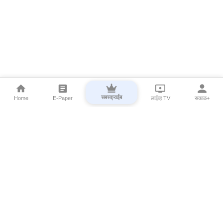
सबस्क्राईब
Home
E-Paper
लाईव्ह TV
सकाळ+
⌄
Marathi News
⌄
About Esakal