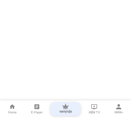
सबस्क्राईब
Home
E-Paper
लाईव्ह TV
सकाळ+