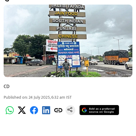
CD
Published on
:
24 July 2025, 6:32 am
IST
Add as a preferred
source on Google