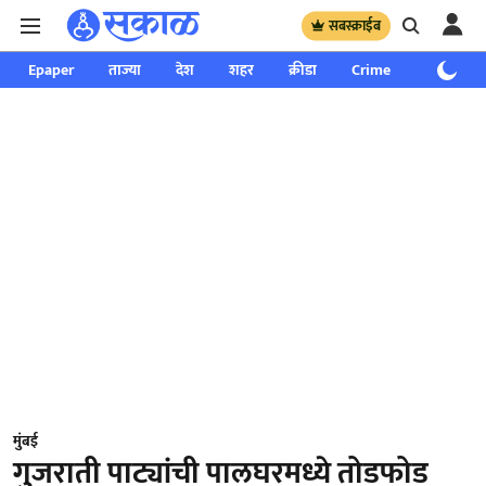
सबस्क्राईब
Epaper
ताज्या
देश
शहर
क्रीडा
Crime
साप्ताहिक
मुंबई
गुजराती पाट्यांची पालघरमध्ये तोडफोड